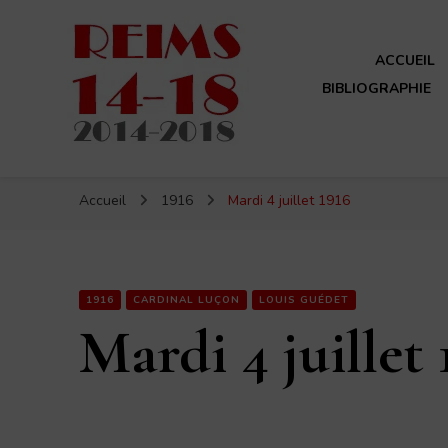
ACCUEIL
BIBLIOGRAPHIE
Reims 14-18
Un site de ReimsAvant
Accueil
1916
Mardi 4 juillet 1916
1916
CARDINAL LUÇON
LOUIS GUÉDET
Mardi 4 juillet 