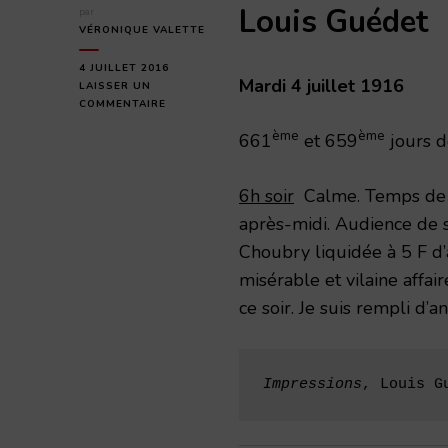
Louis Guédet
par
VÉRONIQUE VALETTE
4 JUILLET 2016
Mardi 4 juillet 1916
LAISSER UN
SUR
COMMENTAIRE
MARDI
ème
ème
661
et 659
jours d
4
JUILLET
1916
6h soir
Calme. Temps de pl
après-midi. Audience de si
Choubry liquidée à 5 F d
misérable et vilaine affaire
ce soir. Je suis rempli d’a
Impressions
, Louis G