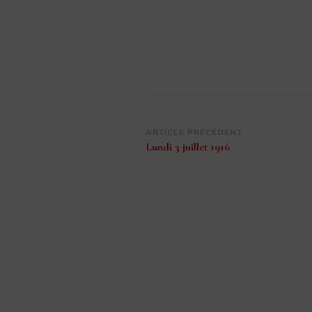
Navigation
ARTICLE PRÉCÉDENT
Lundi 3 juillet 1916
d’article