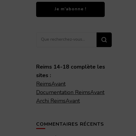
Vous
recherchiez
quelque
chose ?
Reims 14-18 complète les
sites :
ReimsAvant
Documentation ReimsAvant
Archi ReimsAvant
COMMENTAIRES RÉCENTS