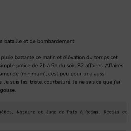
e bataille et de bombardement
uie battante ce matin et élévation du temps cet
mple police de 2h à 5h du soir. 82 affaires. Affaires
’amende (minimum), c’est peu pour une aussi
. Je suis las, triste, courbaturé. Je ne sais ce que j’ai
ngoisse.
uédet, Notaire et Juge de Paix à Reims. Récits et 