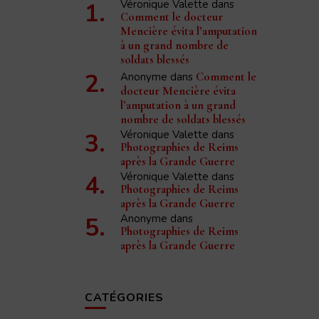
Véronique Valette
dans
Comment le docteur
Mencière évita l’amputation
à un grand nombre de
soldats blessés
Anonyme
dans
Comment le
docteur Mencière évita
l’amputation à un grand
nombre de soldats blessés
Véronique Valette
dans
Photographies de Reims
après la Grande Guerre
Véronique Valette
dans
Photographies de Reims
après la Grande Guerre
Anonyme
dans
Photographies de Reims
après la Grande Guerre
CATÉGORIES