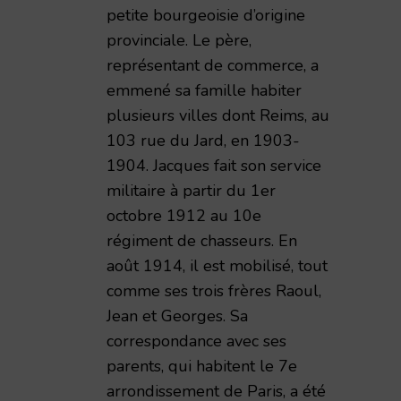
petite bourgeoisie d’origine
provinciale. Le père,
représentant de commerce, a
emmené sa famille habiter
plusieurs villes dont Reims, au
103 rue du Jard, en 1903-
1904. Jacques fait son service
militaire à partir du 1er
octobre 1912 au 10e
régiment de chasseurs. En
août 1914, il est mobilisé, tout
comme ses trois frères Raoul,
Jean et Georges. Sa
correspondance avec ses
impressions de guerre d'un civil rémois 1914-1919,
parents, qui habitent le 7e
arrondissement de Paris, a été