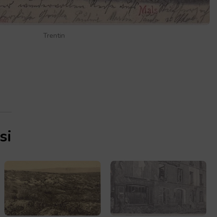
Trentin
si