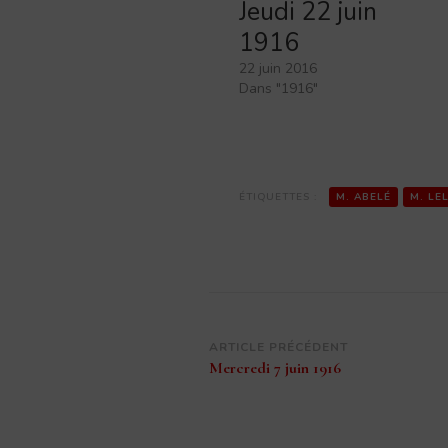
Jeudi 22 juin
1916
22 juin 2016
Dans "1916"
ÉTIQUETTES :
M. ABELÉ
M. LE
Navigation
ARTICLE PRÉCÉDENT
Mercredi 7 juin 1916
d’article