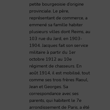
petite bourgeoisie d’origine
provinciale. Le père,
représentant de commerce, a
emmené sa famille habiter
plusieurs villes dont Reims, au
103 rue du Jard, en 1903-
1904. Jacques fait son service
émie Nationale de Reims – 1998 – TAR volume 173
militaire à partir du 1er
octobre 1912 au 10e
régiment de chasseurs. En
août 1914, il est mobilisé, tout
comme ses trois frères Raoul,
Jean et Georges. Sa
correspondance avec ses
parents, qui habitent le 7e
arrondissement de Paris, a été