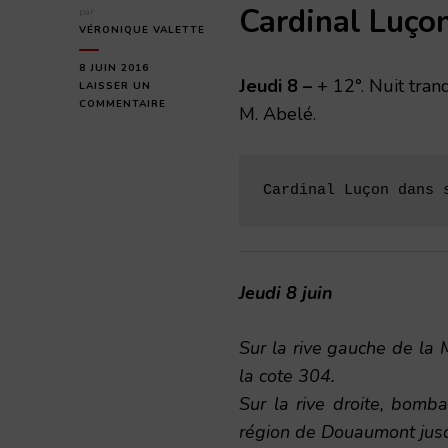
Cardinal Luço
par
VÉRONIQUE VALETTE
8 JUIN 2016
Jeudi
8 –
+ 12°. Nuit tranq
LAISSER UN
SUR
COMMENTAIRE
M. Abelé.
JEUDI
8
JUIN
1916
Cardinal Luçon dans 
Jeudi 8 juin
Sur la rive gauche de la M
la cote 304.
Sur la rive droite, bomb
région de Douaumont jus