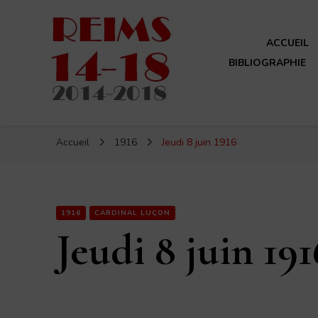
ACCUEIL
BIBLIOGRAPHIE
Reims 14-18
Un site de ReimsAvant
Accueil
1916
Jeudi 8 juin 1916
1916
CARDINAL LUÇON
Jeudi 8 juin 191