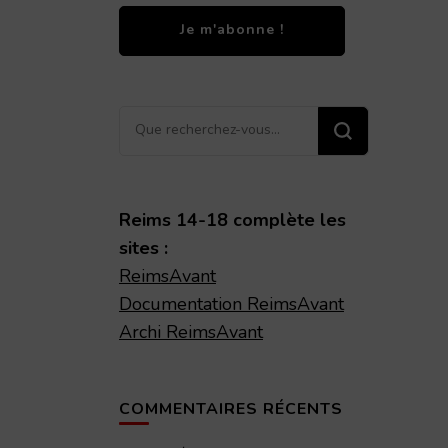
Vous
recherchiez
quelque
chose ?
Reims 14-18 complète les
sites :
ReimsAvant
Documentation ReimsAvant
Archi ReimsAvant
COMMENTAIRES RÉCENTS