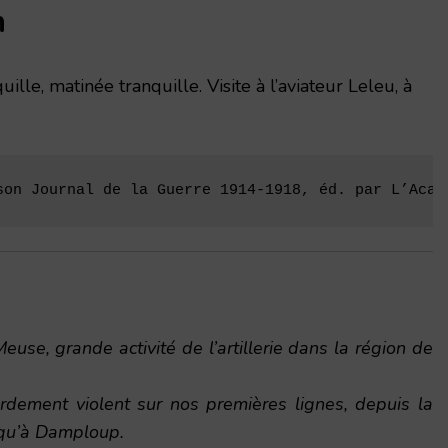
n
uille, matinée tranquille. Visite à l’aviateur Leleu, à
son Journal de la Guerre 1914-1918, éd. par L’Acad
euse, grande activité de l’artillerie dans la région de
ardement violent sur nos premières lignes, depuis la
qu’à Damploup.