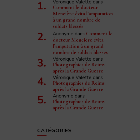
Véronique Valette
dans
Comment le docteur
Mencière évita l’amputation
à un grand nombre de
soldats blessés
Anonyme
dans
Comment le
docteur Mencière évita
l’amputation à un grand
nombre de soldats blessés
Véronique Valette
dans
Photographies de Reims
après la Grande Guerre
Véronique Valette
dans
Photographies de Reims
après la Grande Guerre
Anonyme
dans
Photographies de Reims
après la Grande Guerre
CATÉGORIES