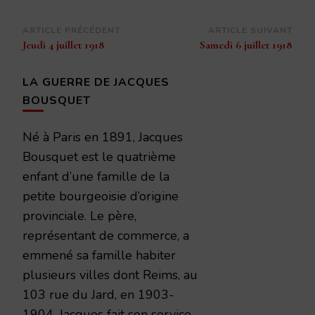
Navigation
ARTICLE PRÉCÉDENT
ARTICLE SUIVANT
Jeudi 4 juillet 1918
Samedi 6 juillet 1918
d’article
LA GUERRE DE JACQUES
BOUSQUET
Né à Paris en 1891, Jacques
Bousquet est le quatrième
enfant d’une famille de la
petite bourgeoisie d’origine
provinciale. Le père,
représentant de commerce, a
emmené sa famille habiter
plusieurs villes dont Reims, au
103 rue du Jard, en 1903-
1904. Jacques fait son service