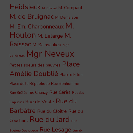
Heidsieck
M. Compant
M. Chezel
M. de Bruignac
M. Demaison
M.
M. Em. Charbonneaux
Houlon
M.
M. Lelarge
Raïssac
M. Sainsaulieu
Mgr
Mgr Neveux
Landrieux
Place
Petites soeurs des pauvres
Amélie Doublié
Place d'Erlon
Place de la République
Rue Bonhomme
Rue Cérès
rue Chanzy
Rue Brûlée
Rue des
Rue du
Rue de Vesle
Capucins
Barbâtre
Rue du Cloître
Rue du
Rue du Jard
Couchant
Rue
Rue Lesage
Saint-
Eugène Desteuque