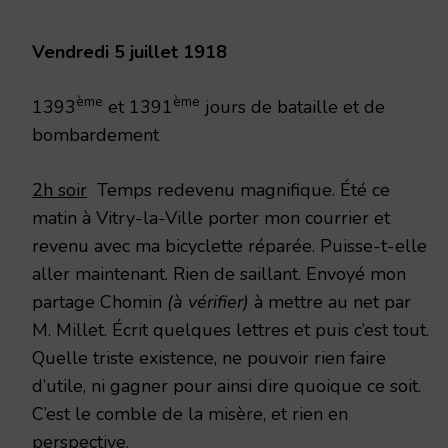
1918
Vendredi 5 juillet 1918
ème
ème
1393
et 1391
jours de bataille et de
bombardement
2h soir
Temps redevenu magnifique. Été ce
matin à Vitry-la-Ville porter mon courrier et
revenu avec ma bicyclette réparée. Puisse-t-elle
aller maintenant. Rien de saillant. Envoyé mon
partage Chomin
(à vérifier)
à mettre au net par
M. Millet. Écrit quelques lettres et puis c’est tout.
Quelle triste existence, ne pouvoir rien faire
d’utile, ni gagner pour ainsi dire quoique ce soit.
C’est le comble de la misère, et rien en
perspective.