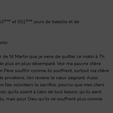
ème
ème
53
et 551
jours de bataille et de
rtin
 de St Martin que je viens de quitter ce matin à 7h.
 de plus en plus désemparé. Voir ma pauvre chère
 Père souffrir comme ils souffrent, surtout ma chère
de privations. J’en reviens le cœur saignant. Aussi
j’en fais volontiers le sacrifice, pourvu que mes chers
i, qu’ils soient à l’abri de tout besoin, qu’ils aient
u, mais pour Dieu qu’ils ne souffrent plus comme