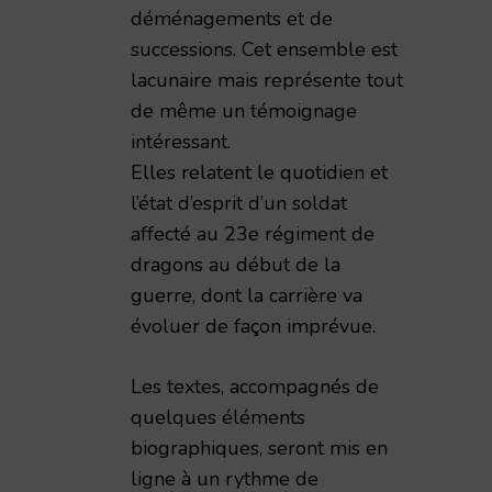
déménagements et de
successions. Cet ensemble est
lacunaire mais représente tout
de même un témoignage
intéressant.
Elles relatent le quotidien et
l’état d’esprit d’un soldat
affecté au 23e régiment de
dragons au début de la
guerre, dont la carrière va
évoluer de façon imprévue.
Les textes, accompagnés de
quelques éléments
prêtées par sa petite fille Sylviane JONVAL
biographiques, seront mis en
ligne à un rythme de