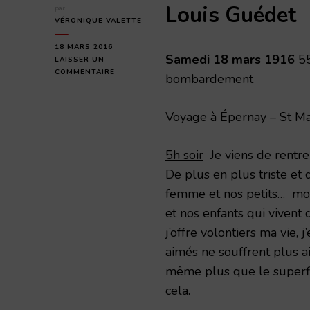
Louis Guédet
par
VÉRONIQUE VALETTE
18 MARS 2016
Samedi 18 mars 1916
5
LAISSER UN
SUR
COMMENTAIRE
bombardement
SAMEDI
18
MARS
Voyage à Épernay – St Ma
1916
5h soir
Je viens de rentrer
De plus en plus triste et
femme et nos petits… mon
et nos enfants qui vivent 
j’offre volontiers ma vie, 
aimés ne souffrent plus ains
même plus que le superfl
cela.