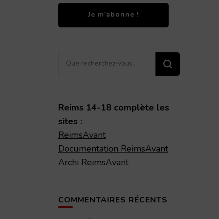
Vous
recherchiez
quelque
chose ?
Reims 14-18 complète les
sites :
ReimsAvant
Documentation ReimsAvant
Archi ReimsAvant
COMMENTAIRES RÉCENTS