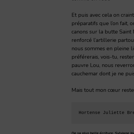
Et puis avec cela on crai
préparatifs que l’on fait,
canons sur la butte Saint 
renforcé l’artillerie part
nous sommes en pleine lig
préférerais, vois-tu, rest
pauvre Lou, nous reverro
cauchemar dont je ne puis 
Mais tout mon cœur rester
Hortense Juliette Br
De sa plus belle écriture, Sylviane J