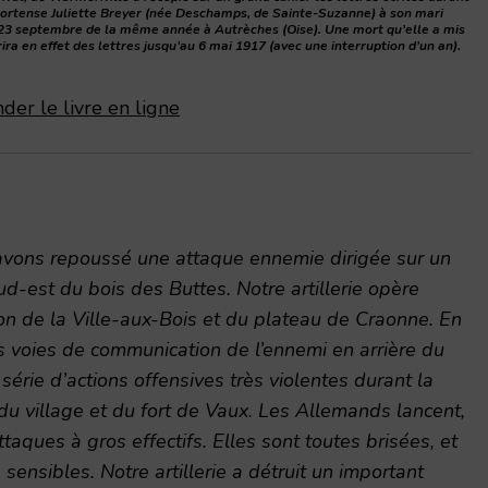
ortense Juliette Breyer (née Deschamps, de Sainte-Suzanne) à son mari
e 23 septembre de la même année à Autrèches (Oise). Une mort qu’elle a mis
rira en effet des lettres jusqu’au 6 mai 1917 (avec une interruption d’un an).
der le livre en ligne
 avons repoussé une attaque ennemie dirigée sur un
d-est du bois des Buttes. Notre artillerie opère
on de la Ville-aux-Bois et du plateau de Craonne. En
 voies de communication de l’ennemi en arrière du
 série d’actions offensives très violentes durant la
 du village et du fort de Vaux. Les Allemands lancent,
taques à gros effectifs. Elles sont toutes brisées, et
 sensibles. Notre artillerie a détruit un important