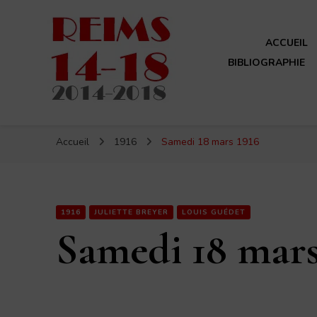
ACCUEIL
BIBLIOGRAPHIE
Reims 14-18
Un site de ReimsAvant
Accueil
1916
Samedi 18 mars 1916
1916
JULIETTE BREYER
LOUIS GUÉDET
Samedi 18 mars