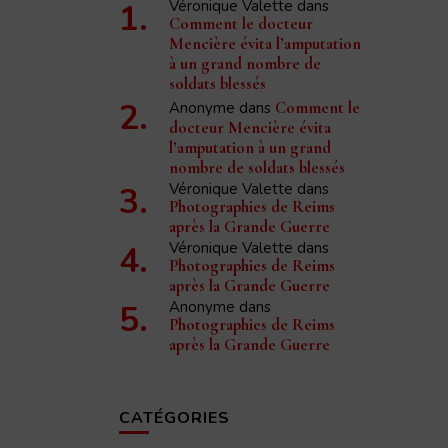
Véronique Valette
dans
Comment le docteur
Mencière évita l’amputation
à un grand nombre de
soldats blessés
Anonyme
dans
Comment le
docteur Mencière évita
l’amputation à un grand
nombre de soldats blessés
Véronique Valette
dans
Photographies de Reims
après la Grande Guerre
Véronique Valette
dans
Photographies de Reims
après la Grande Guerre
Anonyme
dans
Photographies de Reims
après la Grande Guerre
CATÉGORIES