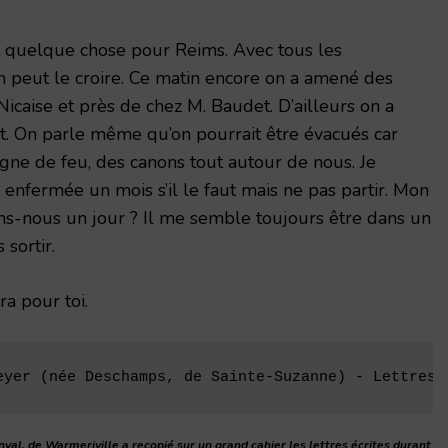
nt quelque chose pour Reims. Avec tous les
 on peut le croire. Ce matin encore on a amené des
Nicaise et près de chez M. Baudet. D’ailleurs on a
out. On parle même qu’on pourrait être évacués car
ne de feu, des canons tout autour de nous. Je
er enfermée un mois s’il le faut mais ne pas partir. Mon
ns-nous un jour ? Il me semble toujours être dans un
sortir.
a pour toi.
eyer (née Deschamps, de Sainte-Suzanne) - Lettres 
onval, de Warmeriville a recopié sur un grand cahier les lettres écrites durant