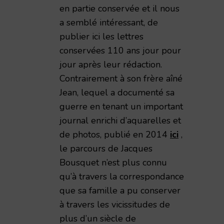
en partie conservée et il nous
a semblé intéressant, de
publier ici les lettres
conservées 110 ans jour pour
impressions de guerre d'un civil rémois 1914-1919,
jour après leur rédaction.
Contrairement à son frère aîné
Jean, lequel a documenté sa
guerre en tenant un important
journal enrichi d’aquarelles et
de photos, publié en 2014
ici
,
le parcours de Jacques
Bousquet n’est plus connu
qu’à travers la correspondance
que sa famille a pu conserver
à travers les vicissitudes de
plus d’un siècle de