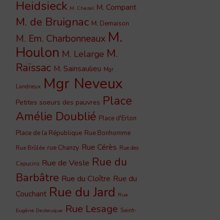
Heidsieck
M. Compant
M. Chezel
M. de Bruignac
M. Demaison
M.
M. Em. Charbonneaux
Houlon
M.
M. Lelarge
Raïssac
M. Sainsaulieu
Mgr
Mgr Neveux
Landrieux
Place
Petites soeurs des pauvres
Amélie Doublié
Place d'Erlon
Place de la République
Rue Bonhomme
Rue Cérès
rue Chanzy
Rue Brûlée
Rue des
Rue du
Rue de Vesle
Capucins
Barbâtre
Rue du Cloître
Rue du
Rue du Jard
Couchant
Rue
Rue Lesage
Saint-
Eugène Desteuque