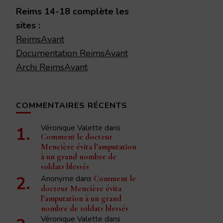
chose ?
Reims 14-18 complète les
sites :
ReimsAvant
Documentation ReimsAvant
Archi ReimsAvant
COMMENTAIRES RÉCENTS
Véronique Valette
dans
Comment le docteur
Mencière évita l’amputation
à un grand nombre de
soldats blessés
Anonyme
dans
Comment le
docteur Mencière évita
l’amputation à un grand
nombre de soldats blessés
Véronique Valette
dans