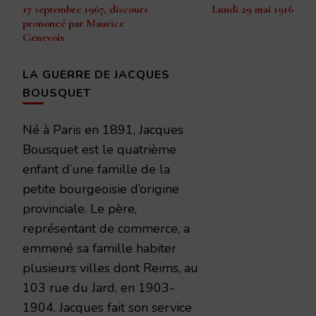
17 septembre 1967, discours
Lundi 29 mai 1916
d’article
prononcé par Maurice
Genevoix
LA GUERRE DE JACQUES
BOUSQUET
Né à Paris en 1891, Jacques
Bousquet est le quatrième
enfant d’une famille de la
petite bourgeoisie d’origine
provinciale. Le père,
représentant de commerce, a
emmené sa famille habiter
plusieurs villes dont Reims, au
103 rue du Jard, en 1903-
1904. Jacques fait son service