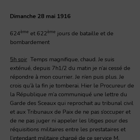
1916
Dimanche 28 mai 1916
ème
ème
624
et 622
jours de bataille et de
bombardement
5h soir
Temps magnifique, chaud. Je suis
exténué, depuis 7h1/2 du matin je n’ai cessé de
répondre à mon courrier. Je n’en puis plus. Je
crois qu’à la fin je tomberai. Hier le Procureur de
la République m’a communiqué une lettre du
Garde des Sceaux qui reprochait au tribunal civil
et aux Tribunaux de Paix de ne pas s’occuper et
de ne pas juger ni appeler les litiges pour des
réquisitions militaires entre les prestataires et
l’intendant militaire chargé de ce service M.