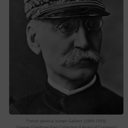
French général Joseph Gallieni (1849-1916)
George Grantham Bain Collection (Library of Congress)