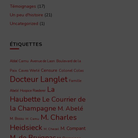
Témoignages
(17)
Un peu d'histoire
(21)
Uncategorized
(1)
ÉTIQUETTES
Abbé Camu
Avenue de Laon
Boulevard de la
Censure
Caves Werlé
Colonel Colas
Paix
Docteur Langlet
Famille
La
Abelé
Hospice Roederer
Haubette
Le Courrier de
la Champagne
M. Abelé
M. Charles
M. Bossu
M. Camu
Heidsieck
M. Compant
M. Chezel
M. de Bruignac