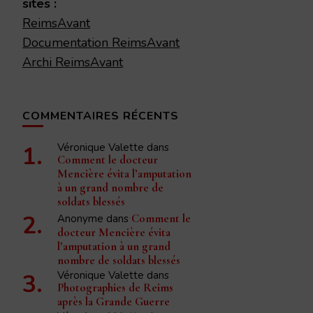
sites :
ReimsAvant
Documentation ReimsAvant
Archi ReimsAvant
COMMENTAIRES RÉCENTS
Véronique Valette
dans
Comment le docteur
Mencière évita l’amputation
à un grand nombre de
soldats blessés
Anonyme
dans
Comment le
docteur Mencière évita
l’amputation à un grand
nombre de soldats blessés
Véronique Valette
dans
Photographies de Reims
après la Grande Guerre