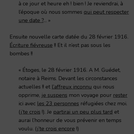
à ce jour et heure eh ! bien ! Je reviendrai, à
l’époque où nous sommes
qui peut respecter
une date ?
… »
Ensuite nouvelle carte datée du 28 février 1916.
Écriture fiévreuse
!! Et il n’est pas sous les
bombes !!
« Étoges, le 28 février 1916. A M. Guédet,
notaire à Reims. Devant les circonstances
actuelles !! et
l’affreux inconnu
qui nous
opprime,
je suspens
mon voyage pour
rester
ici avec
les 23 personnes
réfugiées chez moi.
(
j’te crois
!). Je
partirai un peu plus tard
et
aurai l’honneur de vous prévenir en temps
voulu. (
j’te crois encore
!)