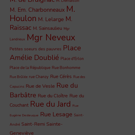
M. Demaison
M.
M. Em. Charbonneaux
Houlon
M.
M. Lelarge
Raïssac
M. Sainsaulieu
Mgr
Mgr Neveux
Landrieux
Place
Petites soeurs des pauvres
Amélie Doublié
Place d'Erlon
Place de la République
Rue Bonhomme
Rue Cérès
rue Chanzy
Rue Brûlée
Rue des
Rue du
Rue de Vesle
Capucins
Barbâtre
Rue du Cloître
Rue du
Rue du Jard
Couchant
Rue
Rue Lesage
Saint-
Eugène Desteuque
Sainte-
Saint-Remi
André
Geneviève