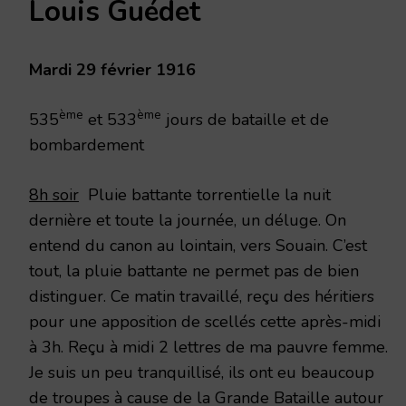
Louis Guédet
FÉVRIER
1916
Mardi 29 février 1916
ème
ème
535
et 533
jours de bataille et de
bombardement
8h soir
Pluie battante torrentielle la nuit
dernière et toute la journée, un déluge. On
entend du canon au lointain, vers Souain. C’est
tout, la pluie battante ne permet pas de bien
distinguer. Ce matin travaillé, reçu des héritiers
pour une apposition de scellés cette après-midi
à 3h. Reçu à midi 2 lettres de ma pauvre femme.
Je suis un peu tranquillisé, ils ont eu beaucoup
de troupes à cause de la Grande Bataille autour