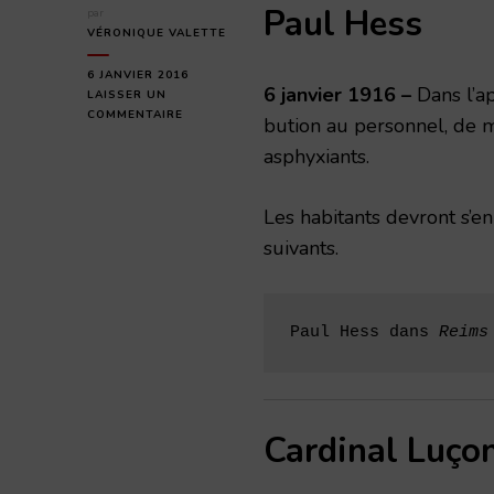
Paul Hess
par
VÉRONIQUE VALETTE
6 JANVIER 2016
6 janvier 1916 –
Dans l’ap
LAISSER UN
SUR
COMMENTAIRE
bution au personnel, de 
JEUDI
asphyxiants.
6
JANVIER
1916
Les habitants devront s’en
suivants.
Paul Hess dans 
Reims
Cardinal Luço