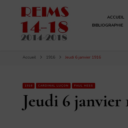
ACCUEIL
BIBLIOGRAPHIE
Reims 14-18
Un site de ReimsAvant
Accueil
1916
Jeudi 6 janvier 1916
1916
CARDINAL LUÇON
PAUL HESS
Jeudi 6 janvier 