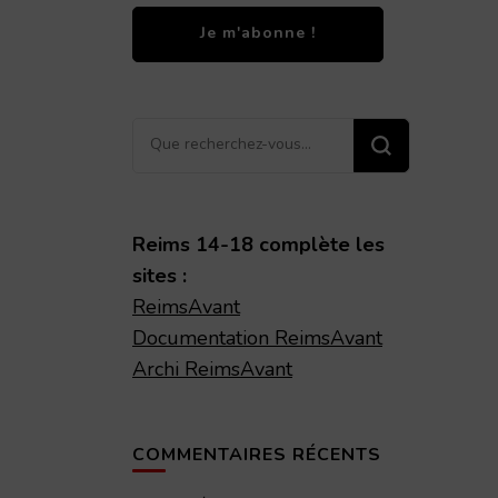
Vous
recherchiez
quelque
chose ?
Reims 14-18 complète les
sites :
ReimsAvant
Documentation ReimsAvant
Archi ReimsAvant
COMMENTAIRES RÉCENTS