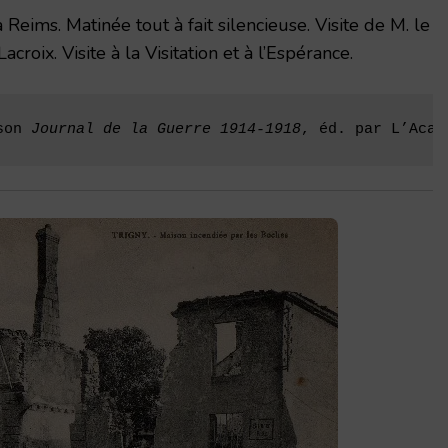
à Reims. Matinée tout à fait silencieuse. Visite de M. le
croix. Visite à la Visitation et à l’Es­pérance.
son 
Journal de la Guerre 1914-1918
, éd. par L’Acad