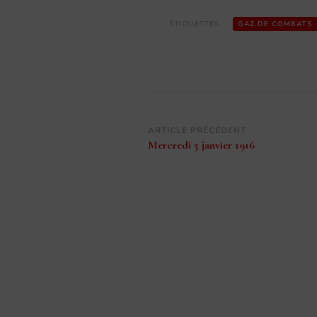
ÉTIQUETTES :
GAZ DE COMBATS
Navigation
ARTICLE PRÉCÉDENT
Mercredi 5 janvier 1916
d’article