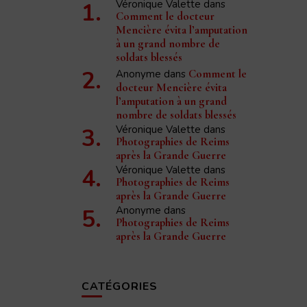
Véronique Valette
dans
Comment le docteur
Mencière évita l’amputation
à un grand nombre de
soldats blessés
Anonyme
dans
Comment le
docteur Mencière évita
l’amputation à un grand
nombre de soldats blessés
Véronique Valette
dans
Photographies de Reims
après la Grande Guerre
Véronique Valette
dans
Photographies de Reims
après la Grande Guerre
Anonyme
dans
Photographies de Reims
après la Grande Guerre
CATÉGORIES