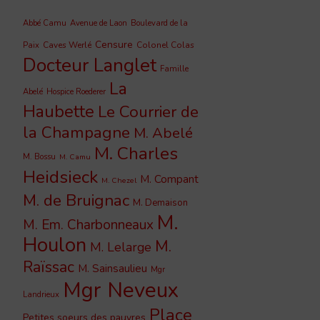
Abbé Camu
Avenue de Laon
Boulevard de la
Censure
Caves Werlé
Colonel Colas
Paix
Docteur Langlet
Famille
La
Abelé
Hospice Roederer
Haubette
Le Courrier de
la Champagne
M. Abelé
M. Charles
M. Bossu
M. Camu
Heidsieck
M. Compant
M. Chezel
M. de Bruignac
M. Demaison
M.
M. Em. Charbonneaux
Houlon
M.
M. Lelarge
Raïssac
M. Sainsaulieu
Mgr
Mgr Neveux
Landrieux
Place
Petites soeurs des pauvres