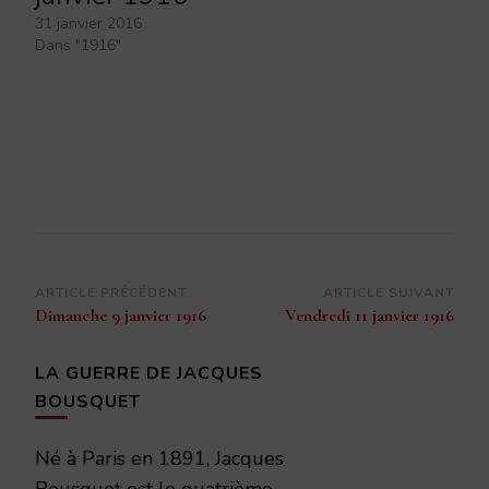
31 janvier 2016
Dans "1916"
Navigation
ARTICLE PRÉCÉDENT
ARTICLE SUIVANT
Dimanche 9 janvier 1916
Vendredi 11 janvier 1916
d’article
LA GUERRE DE JACQUES
BOUSQUET
Né à Paris en 1891, Jacques
Bousquet est le quatrième