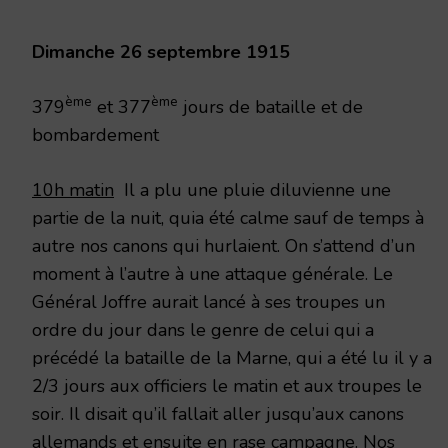
1915
Dimanche 26 septembre 1915
ème
ème
379
et 377
jours de bataille et de
bombardement
10h matin
Il a plu une pluie diluvienne une
partie de la nuit, quia été calme sauf de temps à
autre nos canons qui hurlaient. On s’attend d’un
moment à l’autre à une attaque générale. Le
Général Joffre aurait lancé à ses troupes un
ordre du jour dans le genre de celui qui a
précédé la bataille de la Marne, qui a été lu il y a
2/3 jours aux officiers le matin et aux troupes le
soir. Il disait qu’il fallait aller jusqu’aux canons
allemands et ensuite en rase campagne. Nos