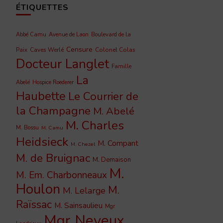
ÉTIQUETTES
Abbé Camu
Avenue de Laon
Boulevard de la
Censure
Caves Werlé
Colonel Colas
Paix
Docteur Langlet
Famille
La
Abelé
Hospice Roederer
Haubette
Le Courrier de
la Champagne
M. Abelé
M. Charles
M. Bossu
M. Camu
Heidsieck
M. Compant
M. Chezel
M. de Bruignac
M. Demaison
M.
M. Em. Charbonneaux
Houlon
M.
M. Lelarge
Raïssac
M. Sainsaulieu
Mgr
Mgr Neveux