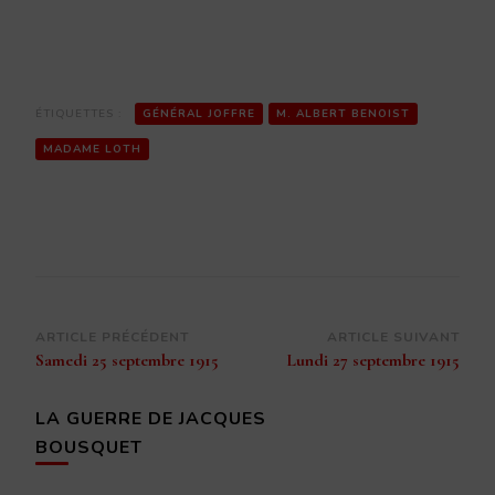
ÉTIQUETTES :
GÉNÉRAL JOFFRE
M. ALBERT BENOIST
MADAME LOTH
Navigation
ARTICLE PRÉCÉDENT
ARTICLE SUIVANT
Samedi 25 septembre 1915
Lundi 27 septembre 1915
d’article
LA GUERRE DE JACQUES
BOUSQUET