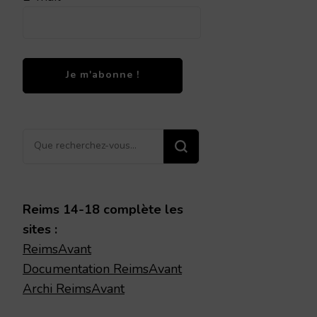
Vous
recherchiez
quelque
chose ?
Reims 14-18 complète les
sites :
ReimsAvant
Documentation ReimsAvant
Archi ReimsAvant