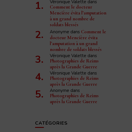
Véronique Valette
dans
Comment le docteur
Mencière évita l’amputation
à un grand nombre de
soldats blessés
Anonyme
dans
Comment le
docteur Mencière évita
l’amputation à un grand
nombre de soldats blessés
Véronique Valette
dans
Photographies de Reims
après la Grande Guerre
Véronique Valette
dans
Photographies de Reims
après la Grande Guerre
Anonyme
dans
Photographies de Reims
après la Grande Guerre
CATÉGORIES