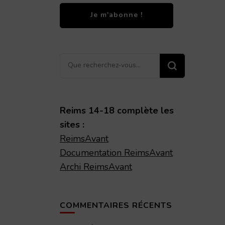
Vous
recherchiez
quelque
chose ?
Reims 14-18 complète les
sites :
ReimsAvant
Documentation ReimsAvant
Archi ReimsAvant
COMMENTAIRES RÉCENTS