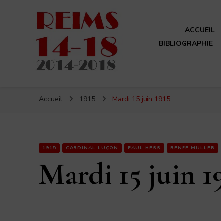
ACCUEIL
BIBLIOGRAPHIE
Reims 14-18
Un site de ReimsAvant
Accueil
1915
Mardi 15 juin 1915
1915
CARDINAL LUÇON
PAUL HESS
RENÉE MULLER
Mardi 15 juin 1