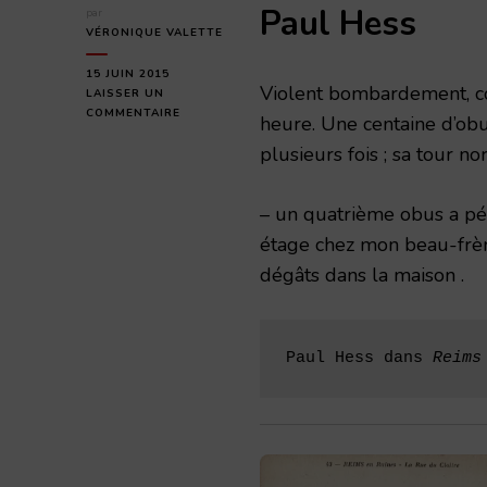
Paul Hess
par
VÉRONIQUE VALETTE
15 JUIN 2015
Violent bombardement, c
LAISSER UN
SUR
COMMENTAIRE
heure. Une centaine d’obu
MARDI
plusieurs fois ; sa tour 
15
JUIN
1915
– un quatrième obus a pé
étage chez mon beau-frère
dégâts dans la maison .
Paul Hess dans 
Reims