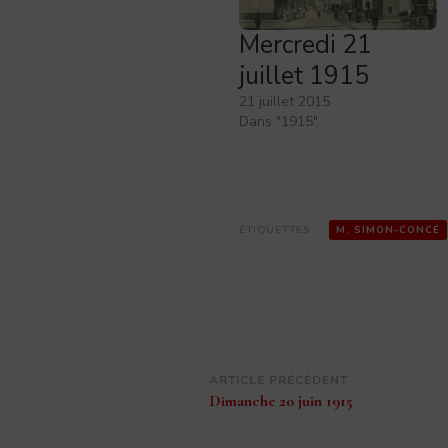
Mercredi 21
juillet 1915
21 juillet 2015
Dans "1915"
ÉTIQUETTES :
M. SIMON-CONCÉ
Navigation
ARTICLE PRÉCÉDENT
Dimanche 20 juin 1915
d’article