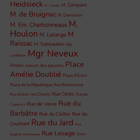
Heidsieck
M. Compant
M. Chezel
M. de Bruignac
M. Demaison
M.
M. Em. Charbonneaux
Houlon
M.
M. Lelarge
Raïssac
M. Sainsaulieu
Mgr
Mgr Neveux
Landrieux
Place
Petites soeurs des pauvres
Amélie Doublié
Place d'Erlon
Place de la République
Rue Bonhomme
Rue Cérès
rue Chanzy
Rue Brûlée
Rue des
Rue du
Rue de Vesle
Capucins
Barbâtre
Rue du Cloître
Rue du
Rue du Jard
Couchant
Rue
Rue Lesage
Saint-
Eugène Desteuque