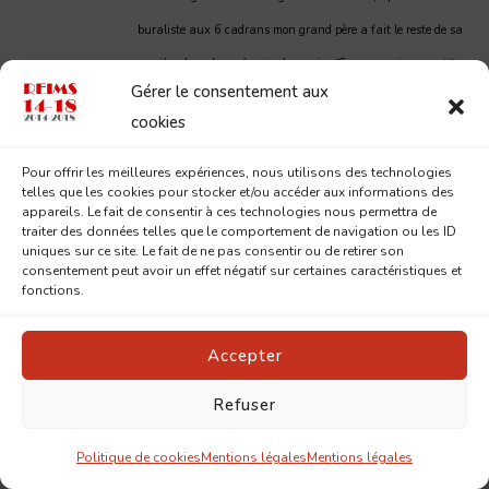
buraliste aux 6 cadrans mon grand père a fait le reste de sa
carrière dans la profession bancaire
(Comme moi, son petit-
Gérer le consentement aux
fils Claude)
. (Claude Balais)
cookies
Il faut comprendre qu’il s’agit du siège social de la Société
générale à Paris. A l’époque le personnel de confiance savait
Pour offrir les meilleures expériences, nous utilisons des technologies
telles que les cookies pour stocker et/ou accéder aux informations des
aussi se transformer en messager, Les convoyeurs
appareils. Le fait de consentir à ces technologies nous permettra de
traiter des données telles que le comportement de navigation ou les ID
professionnels n’existaient pas et… c’était la guerre !
uniques sur ce site. Le fait de ne pas consentir ou de retirer son
La rue de la clé était à l’emplacement du cours Langlet, côté
consentement peut avoir un effet négatif sur certaines caractéristiques et
fonctions.
Palais de Justice
Accepter
Paul Dupuy
Refuser
Politique de cookies
Mentions légales
Mentions légales
6-10
Arrivée de Mélanie qui vient à