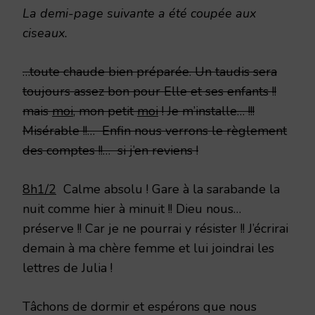
La demi-page suivante a été coupée aux
ciseaux.
…toute chaude bien préparée. Un taudis sera
toujours assez bon pour Elle et ses enfants !!
mais
moi
, mon petit
moi
! Je m’installe… !!!
Misérable !!… Enfin nous verrons le règlement
des comptes !!… si j’en reviens !
8h1/2
Calme absolu ! Gare à la sarabande la
nuit comme hier à minuit !! Dieu nous…
préserve !! Car je ne pourrai y résister !! J’écrirai
demain à ma chère femme et lui joindrai les
lettres de Julia !
Tâchons de dormir et espérons que nous