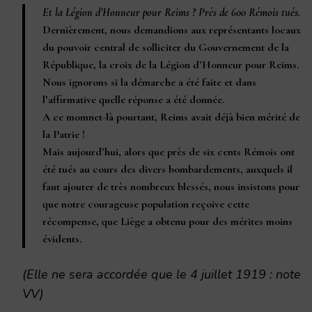
Et la Légion d’Honneur pour Reims ?
Près de 600 Rémois tués.
Dernièrement, nous demandions aux représentants locaux
du pouvoir central de solliciter du Gouvernement de la
République, la croix de la Légion d’Honneur pour Reims.
Nous ignorons si la démarche a été faite et dans
l’affirmative quelle réponse a été donnée.
A ce momnet-là pourtant, Reims avait déjà bien mérité de
la Patrie !
Mais aujourd’hui, alors que près de six cents Rémois ont
été tués au cours des divers bombardements, auxquels il
faut ajouter de très nombreux blessés, nous insistons pour
que notre courageuse population reçoive cette
récompense, que Liège a obtenu pour des mérites moins
évidents.
(Elle ne sera accordée que le 4 juillet 1919 : note
VV)