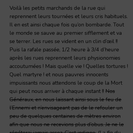
Voilà les petits marchands de la rue qui
reprennent leurs tournées et leurs cris habituels.
Il en est ainsi chaque fois qu’on bombarde. Tout
le monde se sauve au premier sifflement et va
se terrer. Les rues se vident en un clin d’œil !!
Puis la rafale passée, 1/2 heure à 3/4 d’heure
après les rues reprennent leurs physionomies
accoutumées ! Mais quelle vie ! Quelles tortures !
Quel martyre ! et nous pauvres innocents
impuissants nous attendons le coup de la Mort
qui peut nous arriver à chaque instant !!
Nos
Généraux, en nous laissant ainsi sous le feu de
l’Ennemi et n’envisageant pas de le refouler un
peu de quelques centaines de mètres environ
afin que nous ne recevions plus d’obus. Je ne le
répéterai jamais assez. C’est indigne.
(La fin du