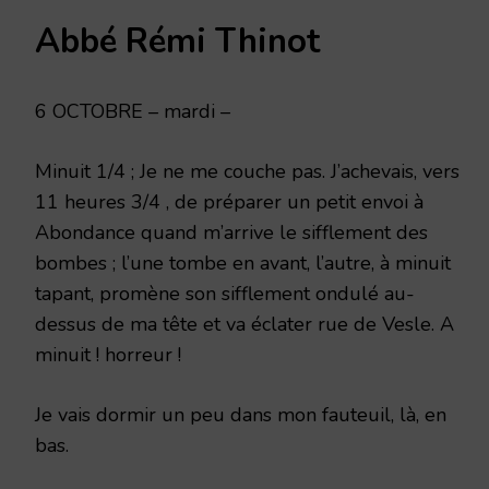
6
Abbé Rémi Thinot
OCTOBRE
1914
6 OCTOBRE – mardi –
Minuit 1/4 ; Je ne me couche pas. J’achevais, vers
11 heures 3/4 , de préparer un petit envoi à
Abondance quand m’arrive le sifflement des
bombes ; l’une tombe en avant, l’autre, à minuit
tapant, promène son sifflement ondulé au-
dessus de ma tête et va éclater rue de Vesle. A
minuit ! horreur !
Je vais dormir un peu dans mon fauteuil, là, en
bas.