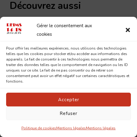
Découvrez aussi
Gérer le consentement aux
cookies
Pour offrir les meilleures expériences, nous utilisons des technologies
Lundi 26
Dimanche 22
telles que les cookies pour stocker et/ou accéder aux informations des
appareils. Le fait de consentir à ces technologies nous permettra de
octobre 1914
novembre
traiter des données telles que le comportement de navigation ou les ID
uniques sur ce site. Le fait de ne pas consentir ou de retirer son
1914
26 octobre 2014
consentement peut avoir un effet négatif sur certaines caractéristiques et
Dans "1914"
fonctions.
22 novembre 2014
Dans "1914"
Accepter
Refuser
Politique de cookies
Mentions légales
Mentions légales
Jeudi 12