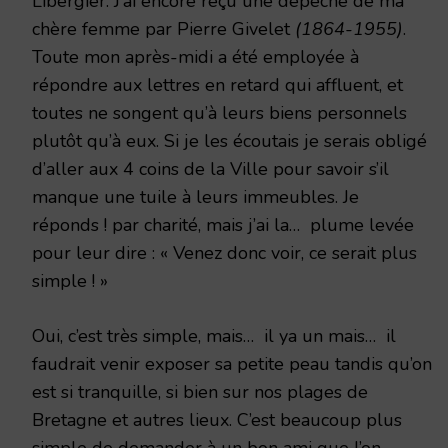
Libergier. J’ai encore reçu une dépêche de ma
chère femme par Pierre Givelet
(1864-1955)
.
Toute mon après-midi a été employée à
répondre aux lettres en retard qui affluent, et
toutes ne songent qu’à leurs biens personnels
plutôt qu’à eux. Si je les écoutais je serais obligé
d’aller aux 4 coins de la Ville pour savoir s’il
manque une tuile à leurs immeubles. Je
réponds ! par charité, mais j’ai la… plume levée
pour leur dire : « Venez donc voir, ce serait plus
simple ! »
Oui, c’est très simple, mais… il ya un mais… il
faudrait venir exposer sa petite peau tandis qu’on
est si tranquille, si bien sur nos plages de
Bretagne et autres lieux. C’est beaucoup plus
simple de demander à un bon ami que l’on