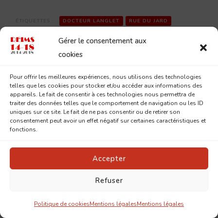
rendu au poste de
secours du…
ÉTIQUETTES :
DOCTEUR LANGLET
RUE DU JARD
RUE MAGNEUX
Gérer le consentement aux
cookies
Pour offrir les meilleures expériences, nous utilisons des technologies
telles que les cookies pour stocker et/ou accéder aux informations des
appareils. Le fait de consentir à ces technologies nous permettra de
traiter des données telles que le comportement de navigation ou les ID
uniques sur ce site. Le fait de ne pas consentir ou de retirer son
Navigation
ARTICLE PRÉCÉDENT
ARTICLE SUIVANT
consentement peut avoir un effet négatif sur certaines caractéristiques et
Vendredi 25 septembre 2014
Dimanche 27 septembre
fonctions.
d’article
1914
Accepter
LA GUERRE DE JACQUES
BOUSQUET
Refuser
Né à Paris en 1891, Jacques
Politique de cookies
Mentions légales
Mentions légales
Bousquet est le quatrième