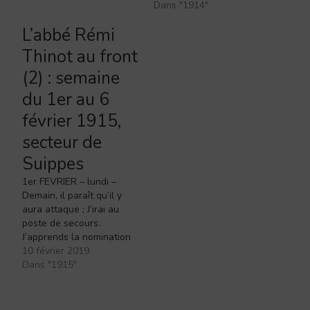
Dans "1914"
L’abbé Rémi
Thinot au front
(2) : semaine
du 1er au 6
février 1915,
secteur de
Suippes
1er FEVRIER – lundi –
Demain, il paraît qu’il y
aura attaque ; J’irai au
poste de secours.
J’apprends la nomination
du P. Bhalluin, chevalier
10 février 2019
de la Légion d’Honneur. Je
Dans "1915"
lui envoie un mot d’amitié.
3 FEVRIER – mercredi –
Hier, donc, je me suis