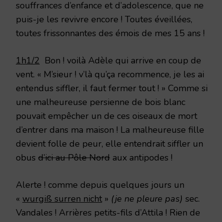
souffrances d’enfance et d’adolescence, que ne
puis-je les revivre encore ! Toutes éveillées,
toutes frissonnantes des émois de mes 15 ans !
1h1/2
Bon ! voilà Adèle qui arrive en coup de
vent. « M’sieur ! v’là qu’ça recommence, je les ai
entendus siffler, il faut fermer tout ! » Comme si
une malheureuse persienne de bois blanc
pouvait empêcher un de ces oiseaux de mort
d’entrer dans ma maison ! La malheureuse fille
devient folle de peur, elle entendrait siffler un
obus
d’ici au Pôle Nord
aux antipodes !
Alerte ! comme depuis quelques jours un
«
wurgiß surren nicht
»
(je ne pleure pas)
sec.
Vandales ! Arrières petits-fils d’Attila ! Rien de