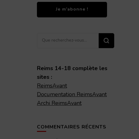
Vous
recherchiez
quelque
chose ?
Reims 14-18 complète les
sites :
ReimsAvant
Documentation ReimsAvant
Archi ReimsAvant
COMMENTAIRES RÉCENTS