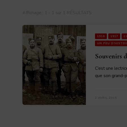
Affichage : 1 - 1 sur 1 RÉSULTATS
1916
1917
C
UN PEU D'HISTOI
Souvenirs d
C’est une lectri
que son grand-
2 AVRIL 2016