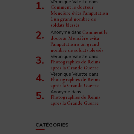
Véronique Valette
dans
Comment le docteur
Mencière évita l’amputation
à un grand nombre de
soldats blessés
Anonyme
dans
Comment le
docteur Mencière évita
l’amputation à un grand
nombre de soldats blessés
Véronique Valette
dans
Photographies de Reims
après la Grande Guerre
Véronique Valette
dans
Photographies de Reims
après la Grande Guerre
Anonyme
dans
Photographies de Reims
après la Grande Guerre
CATÉGORIES