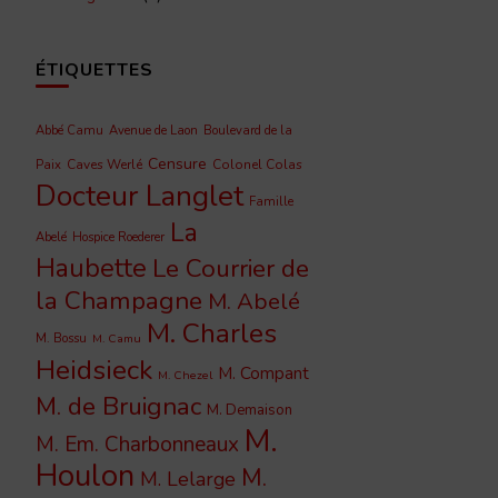
ÉTIQUETTES
Abbé Camu
Avenue de Laon
Boulevard de la
Censure
Caves Werlé
Colonel Colas
Paix
Docteur Langlet
Famille
La
Abelé
Hospice Roederer
Haubette
Le Courrier de
la Champagne
M. Abelé
M. Charles
M. Bossu
M. Camu
Heidsieck
M. Compant
M. Chezel
M. de Bruignac
M. Demaison
M.
M. Em. Charbonneaux
Houlon
M.
M. Lelarge