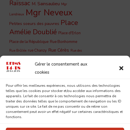
Raïssac
M. Sainsaulieu
Mgr
Mgr Neveux
Landrieux
Place
Petites soeurs des pauvres
Amélie Doublié
Place d'Erlon
Place de la République
Rue Bonhomme
Rue Cérès
rue Chanzy
Rue Brûlée
Rue des
Rue du
Rue de Vesle
Capucins
Gérer le consentement aux
Barbâtre
Rue du Cloître
Rue du
cookies
Rue du Jard
Couchant
Rue
Rue Lesage
Pour offrir les meilleures expériences, nous utilisons des technologies
Saint-
Eugène Desteuque
telles que les cookies pour stocker et/ou accéder aux informations des
Sainte-
Saint-Remi
appareils. Le fait de consentir à ces technologies nous permettra de
André
traiter des données telles que le comportement de navigation ou les ID
Geneviève
uniques sur ce site. Le fait de ne pas consentir ou de retirer son
consentement peut avoir un effet négatif sur certaines caractéristiques et
fonctions.