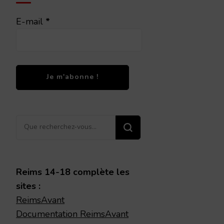
E-mail
*
Vous
recherchiez
quelque
chose ?
Reims 14-18 complète les
sites :
ReimsAvant
Documentation ReimsAvant