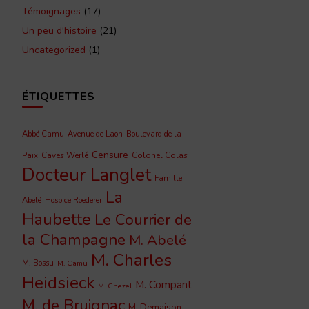
Témoignages
(17)
Un peu d'histoire
(21)
Uncategorized
(1)
ÉTIQUETTES
Abbé Camu
Avenue de Laon
Boulevard de la
Censure
Caves Werlé
Colonel Colas
Paix
Docteur Langlet
Famille
La
Abelé
Hospice Roederer
Haubette
Le Courrier de
la Champagne
M. Abelé
M. Charles
M. Bossu
M. Camu
Heidsieck
M. Compant
M. Chezel
M. de Bruignac
M. Demaison