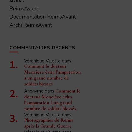
sites :
ReimsAvant
Documentation ReimsAvant
Archi ReimsAvant
COMMENTAIRES RÉCENTS
Véronique Valette
dans
Comment le docteur
Mencière évita l’amputation
à un grand nombre de
soldats blessés
Anonyme
dans
Comment le
docteur Mencière évita
l’amputation à un grand
nombre de soldats blessés
Véronique Valette
dans
Photographies de Reims
après la Grande Guerre