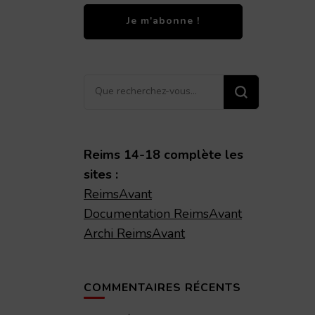
Vous
recherchiez
quelque
chose ?
Reims 14-18 complète les
sites :
ReimsAvant
Documentation ReimsAvant
Archi ReimsAvant
COMMENTAIRES RÉCENTS