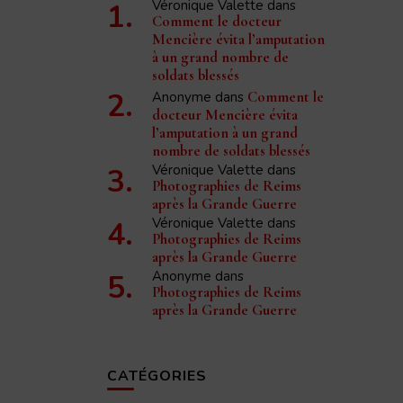
Véronique Valette
dans
Comment le docteur
Mencière évita l’amputation
à un grand nombre de
soldats blessés
Anonyme
dans
Comment le
docteur Mencière évita
l’amputation à un grand
nombre de soldats blessés
Véronique Valette
dans
Photographies de Reims
après la Grande Guerre
Véronique Valette
dans
Photographies de Reims
après la Grande Guerre
Anonyme
dans
Photographies de Reims
après la Grande Guerre
CATÉGORIES