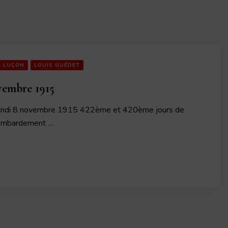
L LUÇON
LOUIS GUÉDET
vembre 1915
undi 8 novembre 1915 422ème et 420ème jours de
bombardement …