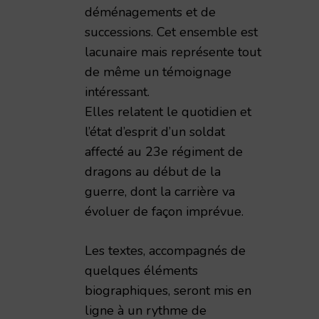
déménagements et de
successions. Cet ensemble est
lacunaire mais représente tout
de même un témoignage
intéressant.
Elles relatent le quotidien et
l’état d’esprit d’un soldat
affecté au 23e régiment de
dragons au début de la
guerre, dont la carrière va
impressions de guerre d'un civil rémois 1914-1919,
évoluer de façon imprévue.
Les textes, accompagnés de
quelques éléments
biographiques, seront mis en
ligne à un rythme de