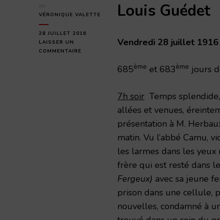
Louis Guédet
par
VÉRONIQUE VALETTE
28 JUILLET 2016
Vendredi 28 juillet 1916
LAISSER UN
SUR
COMMENTAIRE
VENDREDI
ème
ème
685
et 683
jours d
28
JUILLET
1916
7h soir
Temps splendide, q
allées et venues, éreintem
présentation à M. Herbau
matin. Vu l’abbé Camu, vic
les larmes dans les yeux m
frère qui est resté dans
Fergeux)
avec sa jeune fe
prison dans une cellule, 
nouvelles, condamné à un
trouvé dans un coin du gr