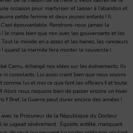
 une occasion pour martyriser et laisser à l’abandon et
uvre petite femme et deux jeunes enfants ! Il
! C’est épouvantable. Rendrons-nous jamais la
 ! Je crains bien que non avec les gouvernants et les
 Tout le monde en a assez et les haines, les rancœurs
 ! quand la marmite fera monter le couvercle !
bbé Camu, échangé nos idées sur les événements. Ils
 ni consolants. Lui aussi craint bien que nous soyons
 comme lui et moi ce que font les officiers !! et toute
! Alors nous risquons bien de passer encore un hiver
 !! Bref, la Guerre peut durer encore des années !
i avec le Procureur de la République du Docteur
il le jugeait sévèrement : Égoïste, entêté, manquant
tous,
de
ceux qui peuvent lui porter ombrage, voulant