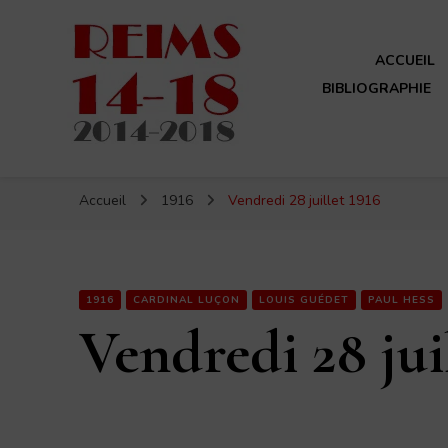
ACCUEIL
BIBLIOGRAPHIE
Reims 14-18
Un site de ReimsAvant
Accueil
1916
Vendredi 28 juillet 1916
1916
CARDINAL LUÇON
LOUIS GUÉDET
PAUL HESS
Vendredi 28 jui