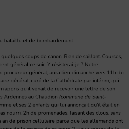
e bataille et de bombardement
uelques coups de canon. Rien de saillant. Courses,
ent général ce soir. Y résisterai-je ? Notre
x, procureur général, aura lieu dimanche vers 11h du
aire général, curé de la Cathédrale par intérim, qui
’appris qu’il venait de recevoir une lettre de son
 les Ardennes au Chaudion
(commune de Saint-
mme et ses 2 enfants qui lui annonçait qu’il était en
pas nourri, 2h de promenades, faisant des clous, sans
 an de prison cellulaire parce que les allemands ont
enier de la maison de sa mère 2 vieux sabres de la