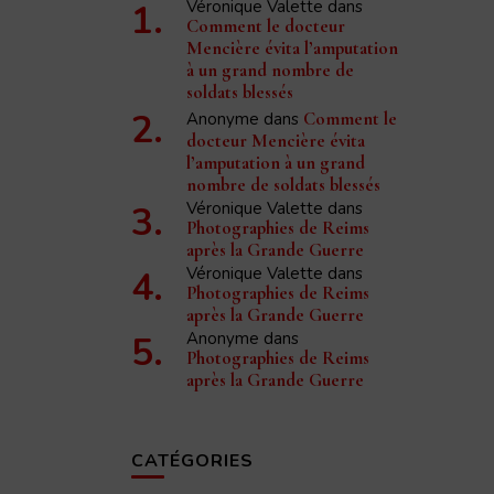
Véronique Valette
dans
Comment le docteur
Mencière évita l’amputation
à un grand nombre de
soldats blessés
Anonyme
dans
Comment le
docteur Mencière évita
l’amputation à un grand
nombre de soldats blessés
Véronique Valette
dans
Photographies de Reims
après la Grande Guerre
Véronique Valette
dans
Photographies de Reims
après la Grande Guerre
Anonyme
dans
Photographies de Reims
après la Grande Guerre
CATÉGORIES