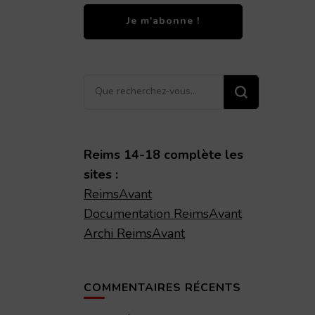
Vous
recherchiez
quelque
chose ?
Reims 14-18 complète les
sites :
ReimsAvant
Documentation ReimsAvant
Archi ReimsAvant
COMMENTAIRES RÉCENTS