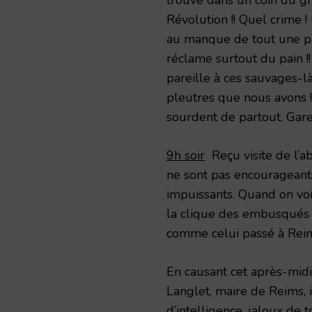
Révolution !! Quel crime !
au manque de tout une pa
réclame surtout du pain !
pareille à ces sauvages-là
pleutres que nous avons !
sourdent de partout. Gare
9h soir
Reçu visite de l’a
ne sont pas encourageants
impuissants. Quand on voit
la clique des embusqués !
comme celui passé à Reims
En causant cet après-mid
Langlet, maire de Reims, 
d’intelligence, jaloux de 