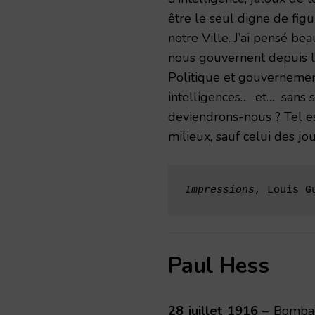
être le seul digne de figu
notre Ville. J’ai pensé b
nous gouvernent depuis l’
Politique et gouvernement
intelligences… et… sans 
deviendrons-nous ? Tel est
milieux, sauf celui des j
Impressions
, Louis G
Paul Hess
28 juillet 1916
– Bombar