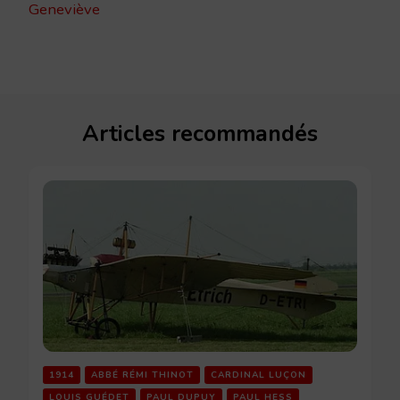
Geneviève
Articles recommandés
1914
ABBÉ RÉMI THINOT
CARDINAL LUÇON
LOUIS GUÉDET
PAUL DUPUY
PAUL HESS