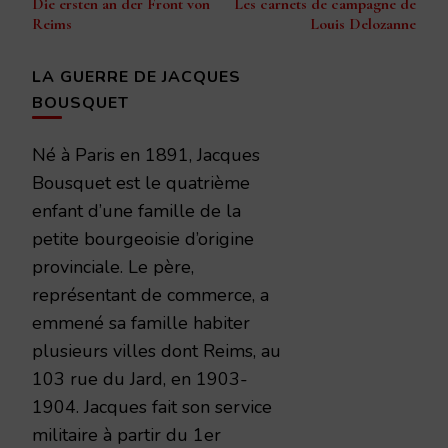
Die ersten an der Front von
Les carnets de campagne de
d’article
Reims
Louis Delozanne
LA GUERRE DE JACQUES
BOUSQUET
Né à Paris en 1891, Jacques
Bousquet est le quatrième
enfant d’une famille de la
petite bourgeoisie d’origine
provinciale. Le père,
représentant de commerce, a
emmené sa famille habiter
plusieurs villes dont Reims, au
103 rue du Jard, en 1903-
1904. Jacques fait son service
militaire à partir du 1er