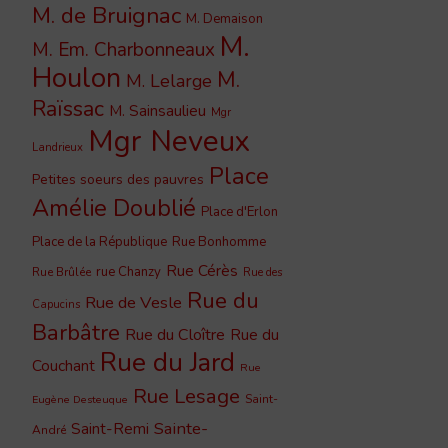
M. de Bruignac
M. Demaison
M.
M. Em. Charbonneaux
Houlon
M.
M. Lelarge
Raïssac
M. Sainsaulieu
Mgr
Mgr Neveux
Landrieux
Place
Petites soeurs des pauvres
Amélie Doublié
Place d'Erlon
Place de la République
Rue Bonhomme
Rue Cérès
rue Chanzy
Rue Brûlée
Rue des
Rue du
Rue de Vesle
Capucins
Barbâtre
Rue du Cloître
Rue du
Rue du Jard
Couchant
Rue
Rue Lesage
Saint-
Eugène Desteuque
Sainte-
Saint-Remi
André