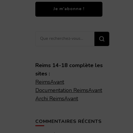
Vous
recherchiez
quelque
chose ?
Reims 14-18 complète les
sites :
ReimsAvant
Documentation ReimsAvant
Archi ReimsAvant
COMMENTAIRES RÉCENTS