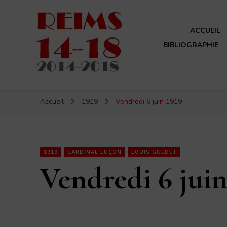
ACCUEIL
BIBLIOGRAPHIE
Reims 14-18
Un site de ReimsAvant
Accueil
1919
Vendredi 6 juin 1919
1919
CARDINAL LUÇON
LOUIS GUÉDET
Vendredi 6 juin