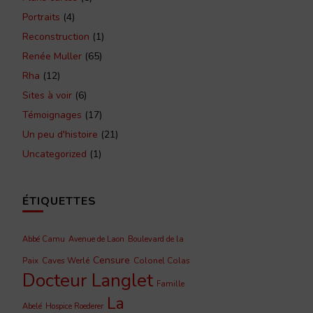
Portraits
(4)
Reconstruction
(1)
Renée Muller
(65)
Rha
(12)
Sites à voir
(6)
Témoignages
(17)
Un peu d'histoire
(21)
Uncategorized
(1)
ÉTIQUETTES
Abbé Camu
Avenue de Laon
Boulevard de la
Censure
Caves Werlé
Colonel Colas
Paix
Docteur Langlet
Famille
La
Abelé
Hospice Roederer