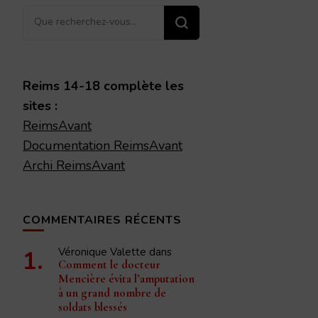
Vous
recherchiez
quelque
chose ?
Reims 14-18 complète les
sites :
ReimsAvant
Documentation ReimsAvant
Archi ReimsAvant
COMMENTAIRES RÉCENTS
Véronique Valette
dans
Comment le docteur
Mencière évita l’amputation
à un grand nombre de
soldats blessés