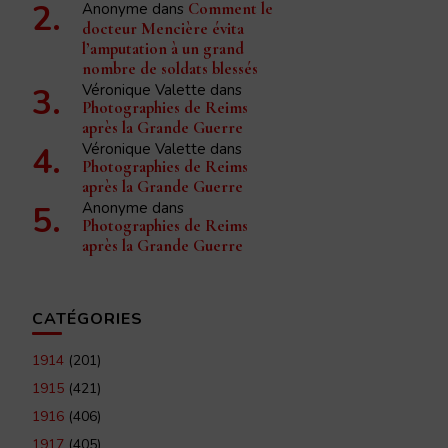
Anonyme
dans
Comment le
docteur Mencière évita
l’amputation à un grand
nombre de soldats blessés
Véronique Valette
dans
Photographies de Reims
après la Grande Guerre
Véronique Valette
dans
Photographies de Reims
après la Grande Guerre
Anonyme
dans
Photographies de Reims
après la Grande Guerre
CATÉGORIES
1914
(201)
1915
(421)
1916
(406)
1917
(405)