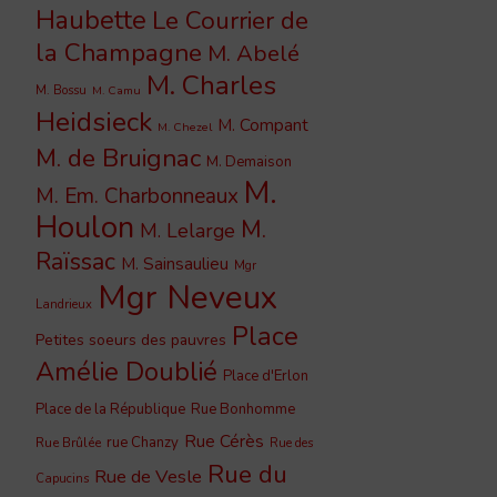
Haubette
Le Courrier de
la Champagne
M. Abelé
M. Charles
M. Bossu
M. Camu
Heidsieck
M. Compant
M. Chezel
M. de Bruignac
M. Demaison
M.
M. Em. Charbonneaux
Houlon
M.
M. Lelarge
Raïssac
M. Sainsaulieu
Mgr
Mgr Neveux
Landrieux
Place
Petites soeurs des pauvres
Amélie Doublié
Place d'Erlon
Place de la République
Rue Bonhomme
Rue Cérès
rue Chanzy
Rue Brûlée
Rue des
Rue du
Rue de Vesle
Capucins