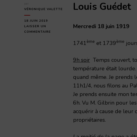
Louis Guédet
par
VÉRONIQUE VALETTE
18 JUIN 2019
Mercredi 18 juin 1919
LAISSER UN
SUR
COMMENTAIRE
MERCREDI
ème
ème
1741
et 1739
jour
18
JUIN
1919
9h soir
Temps couvert, tou
température était lourde.
quand même. Je prends le 
11h1/4, nous filons au Pa
Je prends ensuite mon tem
6h. Vu M. Gilbrin pour l
acquérir à cause de leur 
propriétaires.
La moitié de la page a é