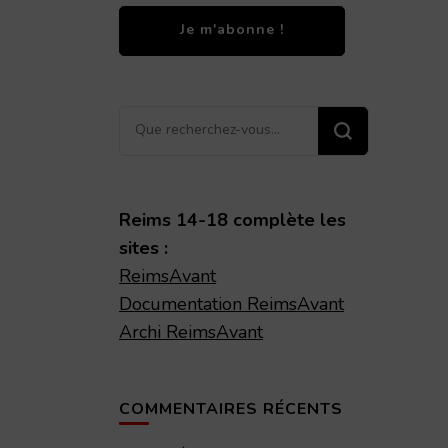
Vous
recherchiez
quelque
chose ?
Reims 14-18 complète les
sites :
ReimsAvant
Documentation ReimsAvant
Archi ReimsAvant
COMMENTAIRES RÉCENTS