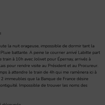
s
te la nuit orageuse, impossible de dormir tant la
 Pluie battante. A peine le courrier
arrivé
Labitte part
train à 10h avec Jolivet pour Épernay, arrivés à
lais pour rendre visite au Président et au Procureur.
ps à attendre le train de 4h qui me ramènera ici à
es 2 immeubles que la Banque de France désire
contiguïté. Impossible de trouver les noms des
té découpée.