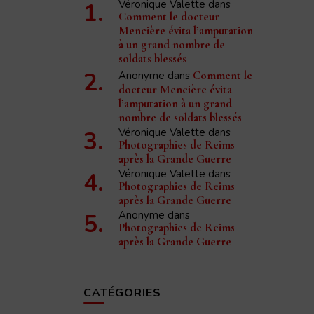
Véronique Valette
dans
Comment le docteur
Mencière évita l’amputation
à un grand nombre de
soldats blessés
Anonyme
dans
Comment le
docteur Mencière évita
l’amputation à un grand
nombre de soldats blessés
Véronique Valette
dans
Photographies de Reims
après la Grande Guerre
Véronique Valette
dans
Photographies de Reims
après la Grande Guerre
Anonyme
dans
Photographies de Reims
après la Grande Guerre
CATÉGORIES