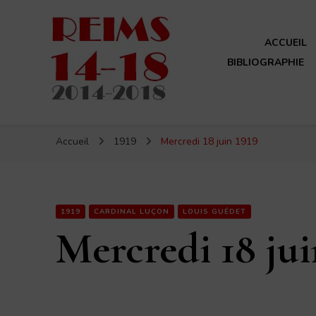
ACCUEIL
BIBLIOGRAPHIE
Reims 14-18
Un site de ReimsAvant
Accueil
1919
Mercredi 18 juin 1919
1919
CARDINAL LUÇON
LOUIS GUÉDET
Mercredi 18 jui