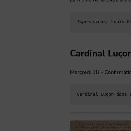
Impressions
, Louis G
Cardinal Luço
Mercredi 18 – Confirmation
Cardinal Luçon dans 