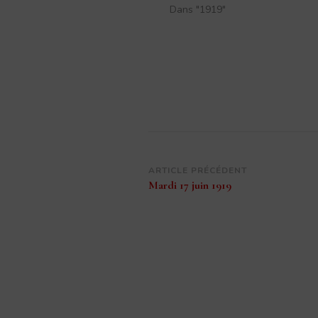
Dans "1919"
Navigation
ARTICLE PRÉCÉDENT
Mardi 17 juin 1919
d’article