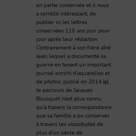
en partie conservée et il nous
a semblé intéressant, de
publier ici les lettres
impressions de guerre d'un civil rémois 1914-1919,
conservées 110 ans jour pour
jour après leur rédaction.
Contrairement à son frère aîné
Jean, lequel a documenté sa
guerre en tenant un important
journal enrichi d’aquarelles et
de photos, publié en 2014
ici
,
le parcours de Jacques
Bousquet n’est plus connu
émie Nationale de Reims – 1998 – TAR volume 173
qu’à travers la correspondance
que sa famille a pu conserver
à travers les vicissitudes de
plus d’un siècle de