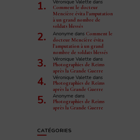
Véronique Valette
dans
Comment le docteur
Mencière évita l’amputation
à un grand nombre de
soldats blessés
Anonyme
dans
Comment le
docteur Mencière évita
l’amputation à un grand
nombre de soldats blessés
Véronique Valette
dans
Photographies de Reims
après la Grande Guerre
Véronique Valette
dans
Photographies de Reims
après la Grande Guerre
Anonyme
dans
Photographies de Reims
après la Grande Guerre
CATÉGORIES