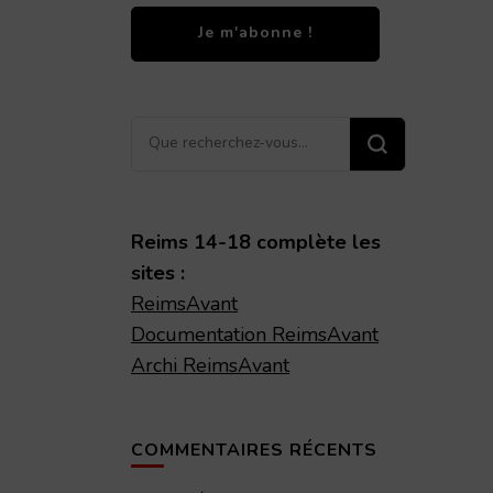
Vous
recherchiez
quelque
chose ?
Reims 14-18 complète les
sites :
ReimsAvant
Documentation ReimsAvant
Archi ReimsAvant
COMMENTAIRES RÉCENTS