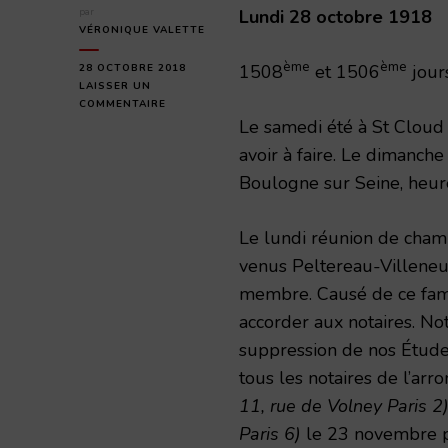
par
Lundi 28 octobre 1918
VÉRONIQUE VALETTE
ème
ème
1508
et 1506
jour
28 OCTOBRE 2018
LAISSER UN
SUR
COMMENTAIRE
LUNDI
Le samedi été à St Cloud 
28
avoir à faire. Le dimanch
OCTOBRE
1918
Boulogne sur Seine, heur
Le lundi réunion de cham
venus Peltereau-Villeneu
membre. Causé de ce fam
accorder aux notaires. No
suppression de nos Étude
tous les notaires de l’ar
11, rue de Volney Paris 2
Paris 6)
le 23 novembre pr