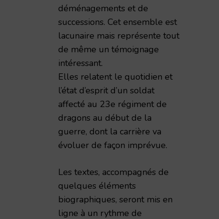
déménagements et de
successions. Cet ensemble est
lacunaire mais représente tout
de même un témoignage
intéressant.
Elles relatent le quotidien et
l’état d’esprit d’un soldat
affecté au 23e régiment de
dragons au début de la
guerre, dont la carrière va
évoluer de façon imprévue.
Les textes, accompagnés de
quelques éléments
émie Nationale de Reims – 1998 – TAR volume 173
biographiques, seront mis en
ligne à un rythme de