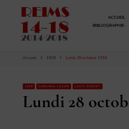
ACCUEIL
BIBLIOGRAPHIE
Reims 14-18
Un site de ReimsAvant
Accueil
1918
Lundi 28 octobre 1918
1918
CARDINAL LUÇON
LOUIS GUÉDET
Lundi 28 octob