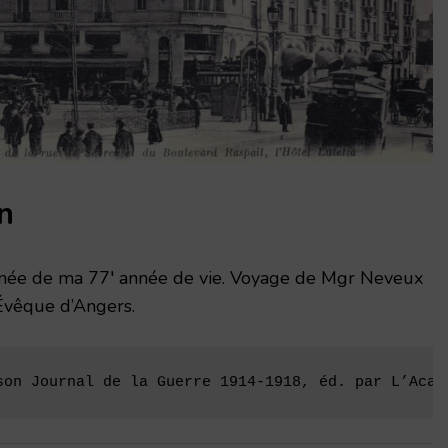
n
rnée de ma 77′ année de vie. Voyage de Mgr Neveux
’Évêque d’Angers.
son Journal de la Guerre 1914-1918, éd. par L’Acad