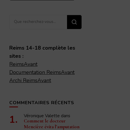
Vous
recherchiez
quelque
chose ?
Reims 14-18 complète les
sites :
ReimsAvant
Documentation ReimsAvant
Archi ReimsAvant
COMMENTAIRES RÉCENTS
Véronique Valette
dans
Comment le docteur
Mencière évita l’amputation