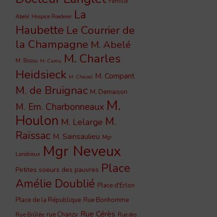
Famille
La
Abelé
Hospice Roederer
Haubette
Le Courrier de
la Champagne
M. Abelé
M. Charles
M. Bossu
M. Camu
Heidsieck
M. Compant
M. Chezel
M. de Bruignac
M. Demaison
M.
M. Em. Charbonneaux
Houlon
M.
M. Lelarge
Raïssac
M. Sainsaulieu
Mgr
Mgr Neveux
Landrieux
Place
Petites soeurs des pauvres
Amélie Doublié
Place d'Erlon
Place de la République
Rue Bonhomme
Rue Cérès
rue Chanzy
Rue Brûlée
Rue des