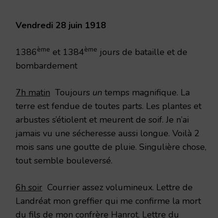
1918
Vendredi 28 juin 1918
ème
ème
1386
et 1384
jours de bataille et de
bombardement
7h matin
Toujours
un
temps magnifique. La
terre est fendue de toutes parts. Les plantes et
arbustes s’étiolent et meurent de soif. Je n’ai
jamais vu une sécheresse aussi longue. Voilà 2
mois sans une goutte de pluie. Singulière chose,
tout semble bouleversé.
6h soir
Courrier assez volumineux. Lettre de
Landréat mon greffier qui me confirme la mort
du fils de mon confrère Hanrot. Lettre du