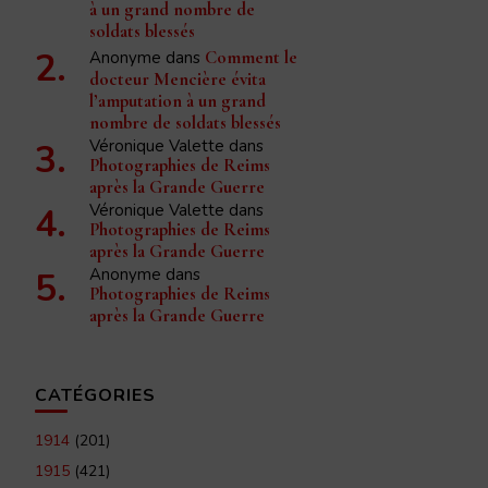
à un grand nombre de
soldats blessés
Anonyme
dans
Comment le
docteur Mencière évita
l’amputation à un grand
nombre de soldats blessés
Véronique Valette
dans
Photographies de Reims
après la Grande Guerre
Véronique Valette
dans
Photographies de Reims
après la Grande Guerre
Anonyme
dans
Photographies de Reims
après la Grande Guerre
CATÉGORIES
1914
(201)
1915
(421)