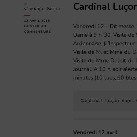
Cardinal Luço
par
VÉRONIQUE VALETTE
12 AVRIL 2018
Vendredi 12 – Dit messe. 
LAISSER UN
SUR
COMMENTAIRE
Dame à 9 h. 30. Visite d
VENDREDI
Ardennaise. (L’Inspecteur
12
AVRIL
Visite de M. et Mme du D
1918
Visite de Mme Delpit, de M
Journal. A 10 h. soir aler
minutes (10 tues, 60 bles
Cardinal Luçon dans 
Vendredi 12 avril