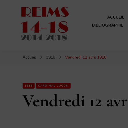
ACCUEIL
BIBLIOGRAPHIE
Reims 14-18
Un site de ReimsAvant
Accueil
1918
Vendredi 12 avril 1918
1918
CARDINAL LUÇON
Vendredi 12 avr