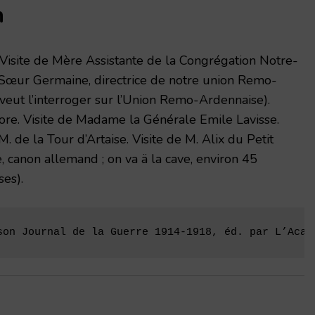
n
Visite de Mère Assistante de la Congrégation Notre-
e Sœur Germaine, directrice de notre union Remo-
 veut l’interroger sur l’Union Remo-Ardennaise).
ore. Visite de Madame la Générale Emile Lavisse.
. de la Tour d’Artaise. Visite de M. Alix du Petit
te, canon allemand ; on va ä la cave, environ 45
ses).
son Journal de la Guerre 1914-1918, éd. par L’Acad