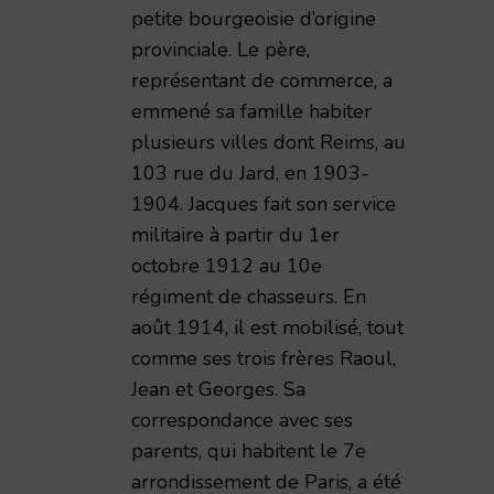
petite bourgeoisie d’origine
provinciale. Le père,
représentant de commerce, a
emmené sa famille habiter
plusieurs villes dont Reims, au
103 rue du Jard, en 1903-
1904. Jacques fait son service
militaire à partir du 1er
octobre 1912 au 10e
régiment de chasseurs. En
août 1914, il est mobilisé, tout
comme ses trois frères Raoul,
émie Nationale de Reims – 1998 – TAR volume 173
Jean et Georges. Sa
correspondance avec ses
parents, qui habitent le 7e
arrondissement de Paris, a été