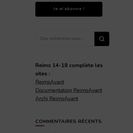
Vous
recherchiez
quelque
chose ?
Reims 14-18 complète les
sites :
ReimsAvant
Documentation ReimsAvant
Archi ReimsAvant
COMMENTAIRES RÉCENTS