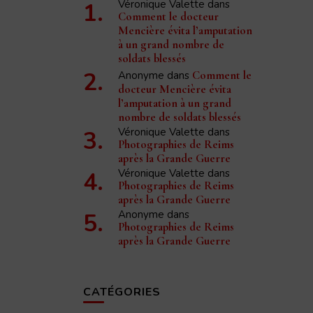
Véronique Valette
dans
Comment le docteur
Mencière évita l’amputation
à un grand nombre de
soldats blessés
Anonyme
dans
Comment le
docteur Mencière évita
l’amputation à un grand
nombre de soldats blessés
Véronique Valette
dans
Photographies de Reims
après la Grande Guerre
Véronique Valette
dans
Photographies de Reims
après la Grande Guerre
Anonyme
dans
Photographies de Reims
après la Grande Guerre
CATÉGORIES