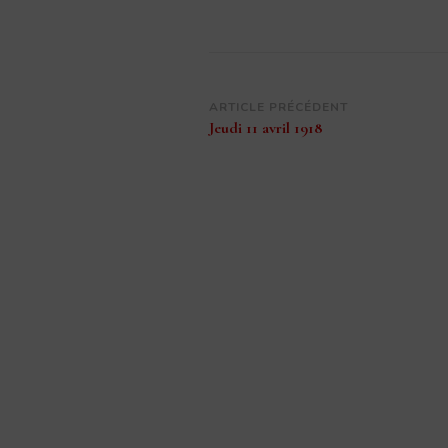
Navigation
ARTICLE PRÉCÉDENT
Jeudi 11 avril 1918
d’article