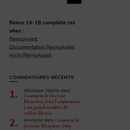
recherchiez
quelque
chose ?
Reims 14-18 complète les
sites :
ReimsAvant
Documentation ReimsAvant
Archi ReimsAvant
COMMENTAIRES RÉCENTS
Véronique Valette
dans
Comment le docteur
Mencière évita l’amputation
à un grand nombre de
soldats blessés
Anonyme
dans
Comment le
docteur Mencière évita