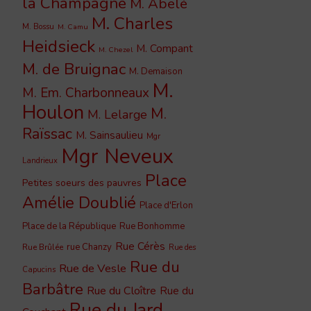
la Champagne
M. Abelé
M. Charles
M. Bossu
M. Camu
Heidsieck
M. Compant
M. Chezel
M. de Bruignac
M. Demaison
M.
M. Em. Charbonneaux
Houlon
M.
M. Lelarge
Raïssac
M. Sainsaulieu
Mgr
Mgr Neveux
Landrieux
Place
Petites soeurs des pauvres
Amélie Doublié
Place d'Erlon
Place de la République
Rue Bonhomme
Rue Cérès
rue Chanzy
Rue Brûlée
Rue des
Rue du
Rue de Vesle
Capucins
Barbâtre
Rue du Cloître
Rue du
Rue du Jard