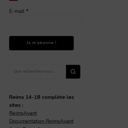
E-mail
*
Vous
recherchiez
quelque
chose ?
Reims 14-18 complète les
sites :
ReimsAvant
Documentation ReimsAvant