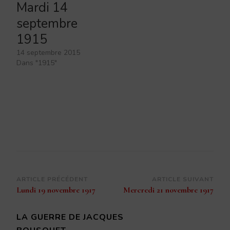
Mardi 14
septembre
1915
14 septembre 2015
Dans "1915"
Navigation
ARTICLE PRÉCÉDENT
ARTICLE SUIVANT
Lundi 19 novembre 1917
Mercredi 21 novembre 1917
d’article
LA GUERRE DE JACQUES