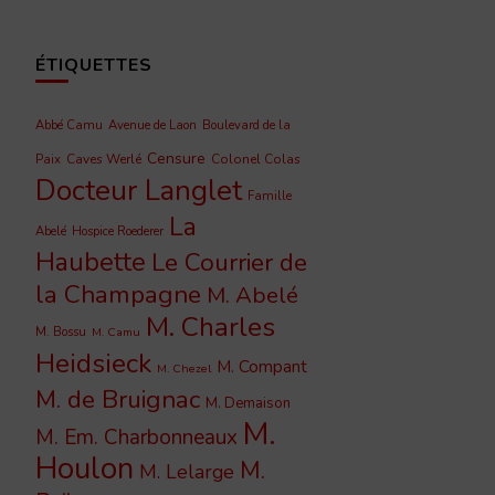
ÉTIQUETTES
Abbé Camu
Avenue de Laon
Boulevard de la
Censure
Caves Werlé
Colonel Colas
Paix
Docteur Langlet
Famille
La
Abelé
Hospice Roederer
Haubette
Le Courrier de
la Champagne
M. Abelé
M. Charles
M. Bossu
M. Camu
Heidsieck
M. Compant
M. Chezel
M. de Bruignac
M. Demaison
M.
M. Em. Charbonneaux
Houlon
M.
M. Lelarge