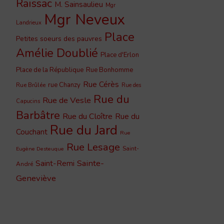
Raïssac
M. Sainsaulieu
Mgr
Mgr Neveux
Landrieux
Place
Petites soeurs des pauvres
Amélie Doublié
Place d'Erlon
Place de la République
Rue Bonhomme
Rue Cérès
rue Chanzy
Rue Brûlée
Rue des
Rue du
Rue de Vesle
Capucins
Barbâtre
Rue du Cloître
Rue du
Rue du Jard
Couchant
Rue
Rue Lesage
Saint-
Eugène Desteuque
Sainte-
Saint-Remi
André
Geneviève