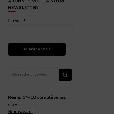
ABONNEZ-VOUS À NOTRE
NEWSLETTER
E-mail
*
Vous
recherchiez
quelque
chose ?
Reims 14-18 complète les
sites :
ReimsAvant