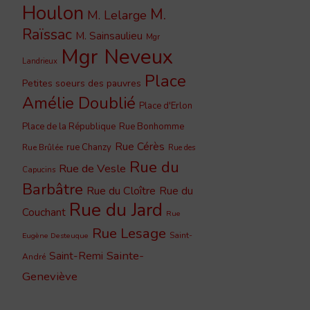
Houlon
M.
M. Lelarge
Raïssac
M. Sainsaulieu
Mgr
Mgr Neveux
Landrieux
Place
Petites soeurs des pauvres
Amélie Doublié
Place d'Erlon
Place de la République
Rue Bonhomme
Rue Cérès
rue Chanzy
Rue Brûlée
Rue des
Rue du
Rue de Vesle
Capucins
Barbâtre
Rue du Cloître
Rue du
Rue du Jard
Couchant
Rue
Rue Lesage
Saint-
Eugène Desteuque
Sainte-
Saint-Remi
André
Geneviève