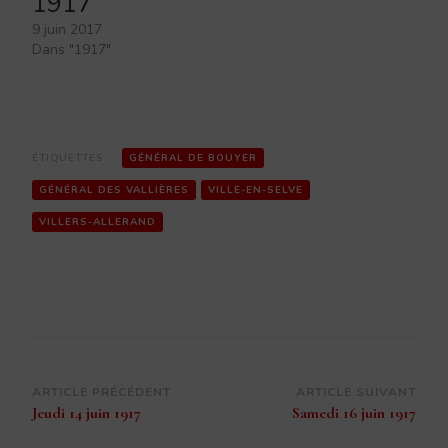
1917
9 juin 2017
Dans "1917"
ÉTIQUETTES :
GÉNÉRAL DE BOUYER
GÉNÉRAL DES VALLIÈRES
VILLE-EN-SELVE
VILLERS-ALLERAND
Navigation
ARTICLE PRÉCÉDENT
ARTICLE SUIVANT
Jeudi 14 juin 1917
Samedi 16 juin 1917
d’article