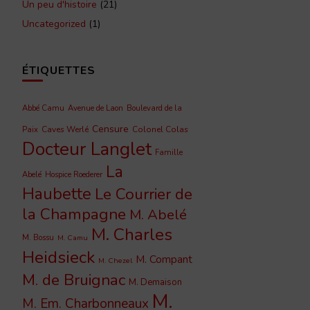
Un peu d'histoire
(21)
Uncategorized
(1)
ÉTIQUETTES
Abbé Camu
Avenue de Laon
Boulevard de la
Censure
Caves Werlé
Colonel Colas
Paix
Docteur Langlet
Famille
La
Abelé
Hospice Roederer
Haubette
Le Courrier de
la Champagne
M. Abelé
M. Charles
M. Bossu
M. Camu
Heidsieck
M. Compant
M. Chezel
M. de Bruignac
M. Demaison
M.
M. Em. Charbonneaux