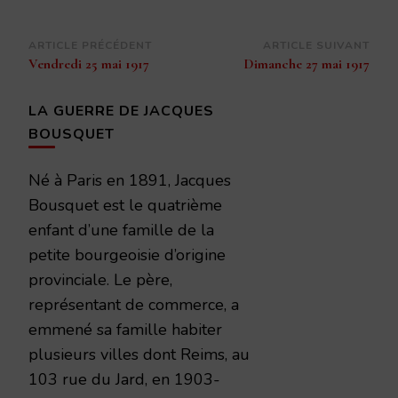
Navigation
ARTICLE PRÉCÉDENT
ARTICLE SUIVANT
Vendredi 25 mai 1917
Dimanche 27 mai 1917
d’article
LA GUERRE DE JACQUES
BOUSQUET
Né à Paris en 1891, Jacques
Bousquet est le quatrième
enfant d’une famille de la
petite bourgeoisie d’origine
provinciale. Le père,
représentant de commerce, a
emmené sa famille habiter
plusieurs villes dont Reims, au
103 rue du Jard, en 1903-