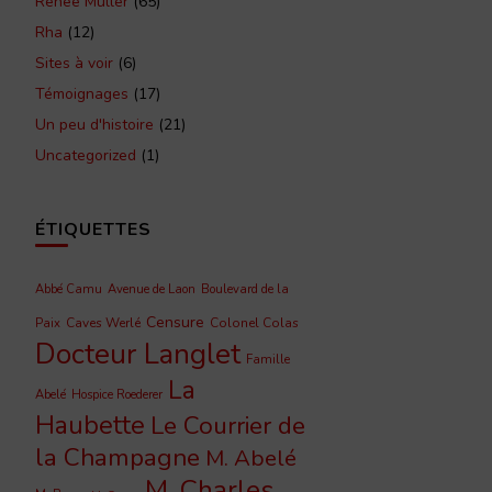
Renée Muller
(65)
Rha
(12)
Sites à voir
(6)
Témoignages
(17)
Un peu d'histoire
(21)
Uncategorized
(1)
ÉTIQUETTES
Abbé Camu
Avenue de Laon
Boulevard de la
Censure
Caves Werlé
Colonel Colas
Paix
Docteur Langlet
Famille
La
Abelé
Hospice Roederer
Haubette
Le Courrier de
la Champagne
M. Abelé
M. Charles