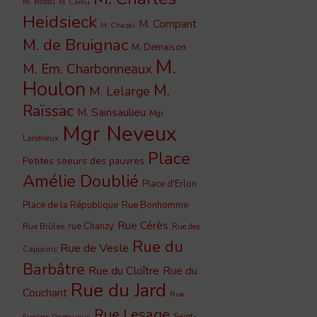
M. Bossu
M. Camu
Heidsieck
M. Compant
M. Chezel
M. de Bruignac
M. Demaison
M.
M. Em. Charbonneaux
Houlon
M.
M. Lelarge
Raïssac
M. Sainsaulieu
Mgr
Mgr Neveux
Landrieux
Place
Petites soeurs des pauvres
Amélie Doublié
Place d'Erlon
Place de la République
Rue Bonhomme
Rue Cérès
rue Chanzy
Rue Brûlée
Rue des
Rue du
Rue de Vesle
Capucins
Barbâtre
Rue du Cloître
Rue du
Rue du Jard
Couchant
Rue
Rue Lesage
Saint-
Eugène Desteuque