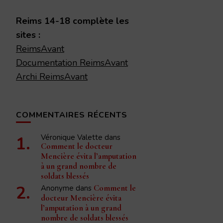
chose ?
Reims 14-18 complète les
sites :
ReimsAvant
Documentation ReimsAvant
Archi ReimsAvant
COMMENTAIRES RÉCENTS
Véronique Valette
dans
Comment le docteur
Mencière évita l’amputation
à un grand nombre de
soldats blessés
Anonyme
dans
Comment le
docteur Mencière évita
l’amputation à un grand
nombre de soldats blessés