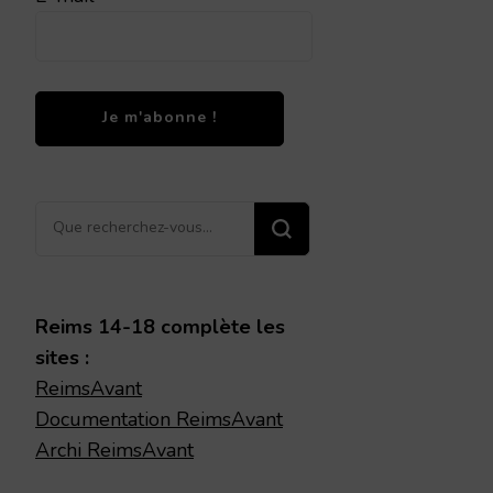
Vous
recherchiez
quelque
chose ?
Reims 14-18 complète les
sites :
ReimsAvant
Documentation ReimsAvant
Archi ReimsAvant