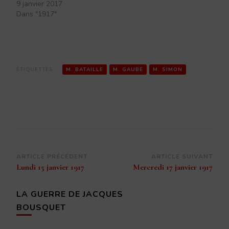
9 janvier 2017
Dans "1917"
ÉTIQUETTES :
M. BATAILLE
M. GAUBE
M. SIMON
Navigation
ARTICLE PRÉCÉDENT
ARTICLE SUIVANT
Lundi 15 janvier 1917
Mercredi 17 janvier 1917
d’article
LA GUERRE DE JACQUES
BOUSQUET