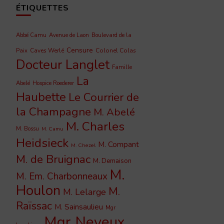
ÉTIQUETTES
Abbé Camu
Avenue de Laon
Boulevard de la
Censure
Caves Werlé
Colonel Colas
Paix
Docteur Langlet
Famille
La
Abelé
Hospice Roederer
Haubette
Le Courrier de
la Champagne
M. Abelé
M. Charles
M. Bossu
M. Camu
Heidsieck
M. Compant
M. Chezel
M. de Bruignac
M. Demaison
M.
M. Em. Charbonneaux
Houlon
M.
M. Lelarge
Raïssac
M. Sainsaulieu
Mgr
Mgr Neveux