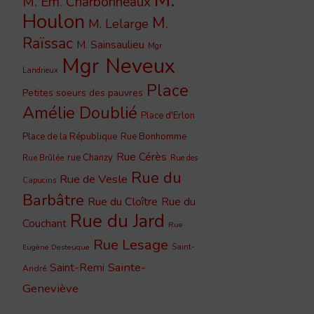
M. Em. Charbonneaux
Houlon
M.
M. Lelarge
Raïssac
M. Sainsaulieu
Mgr
Mgr Neveux
Landrieux
Place
Petites soeurs des pauvres
Amélie Doublié
Place d'Erlon
Place de la République
Rue Bonhomme
Rue Cérès
rue Chanzy
Rue Brûlée
Rue des
Rue du
Rue de Vesle
Capucins
Barbâtre
Rue du Cloître
Rue du
Rue du Jard
Couchant
Rue
Rue Lesage
Saint-
Eugène Desteuque
Sainte-
Saint-Remi
André
Geneviève