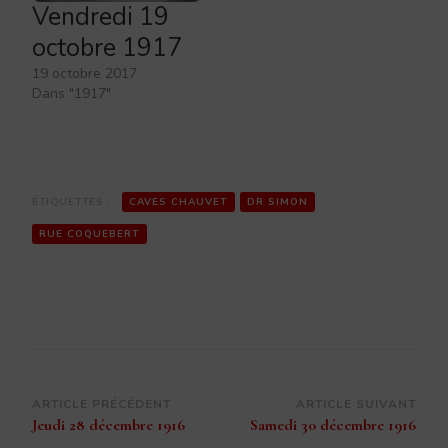
Vendredi 19
octobre 1917
19 octobre 2017
Dans "1917"
ÉTIQUETTES :
CAVES CHAUVET
DR SIMON
RUE COQUEBERT
Navigation
ARTICLE PRÉCÉDENT
ARTICLE SUIVANT
Jeudi 28 décembre 1916
Samedi 30 décembre 1916
d’article