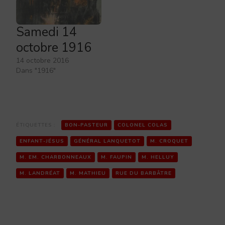
Samedi 14
octobre 1916
14 octobre 2016
Dans "1916"
ÉTIQUETTES :
BON-PASTEUR
COLONEL COLAS
ENFANT-JÉSUS
GÉNÉRAL LANQUETOT
M. CROQUET
M. EM. CHARBONNEAUX
M. FAUPIN
M. HELLUY
M. LANDRÉAT
M. MATHIEU
RUE DU BARBÂTRE