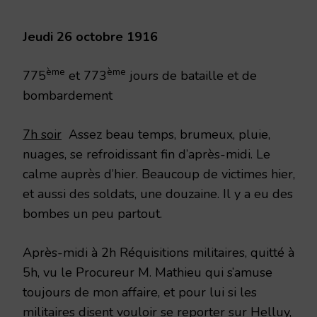
1916
Jeudi 26 octobre 1916
ème
ème
775
et 773
jours de bataille et de
bombardement
7h soir
Assez beau temps, brumeux, pluie,
nuages, se refroidissant fin d’après-midi. Le
calme auprès d’hier. Beaucoup de victimes hier,
et aussi des soldats, une douzaine. Il y a eu des
bombes un peu partout.
Après-midi à 2h Réquisitions militaires, quitté à
5h, vu le Procureur M. Mathieu qui s’amuse
toujours de mon affaire, et pour lui si les
militaires disent vouloir se reporter sur Helluy,