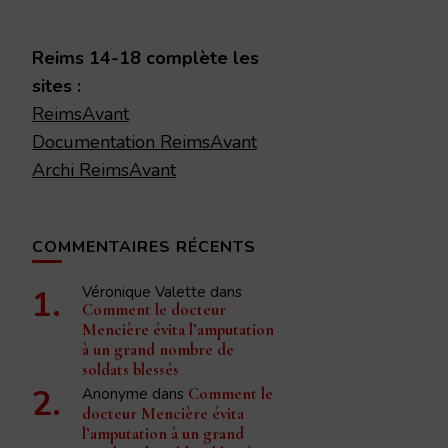
quelque
chose ?
Reims 14-18 complète les
sites :
ReimsAvant
Documentation ReimsAvant
Archi ReimsAvant
COMMENTAIRES RÉCENTS
Véronique Valette
dans
Comment le docteur
Mencière évita l’amputation
à un grand nombre de
soldats blessés
Anonyme
dans
Comment le
docteur Mencière évita
l’amputation à un grand