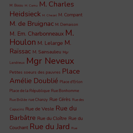
M. Charles
M. Bossu
M. Camu
Heidsieck
M. Compant
M. Chezel
M. de Bruignac
M. Demaison
M.
M. Em. Charbonneaux
Houlon
M.
M. Lelarge
Raïssac
M. Sainsaulieu
Mgr
Mgr Neveux
Landrieux
Place
Petites soeurs des pauvres
Amélie Doublié
Place d'Erlon
Place de la République
Rue Bonhomme
Rue Cérès
rue Chanzy
Rue Brûlée
Rue des
Rue du
Rue de Vesle
Capucins
Barbâtre
Rue du Cloître
Rue du
Rue du Jard
Couchant
Rue