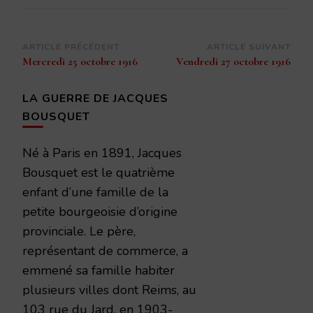
Navigation
ARTICLE PRÉCÉDENT
ARTICLE SUIVANT
Mercredi 25 octobre 1916
Vendredi 27 octobre 1916
d’article
LA GUERRE DE JACQUES
BOUSQUET
Né à Paris en 1891, Jacques
Bousquet est le quatrième
enfant d’une famille de la
petite bourgeoisie d’origine
provinciale. Le père,
représentant de commerce, a
emmené sa famille habiter
plusieurs villes dont Reims, au
103 rue du Jard, en 1903-