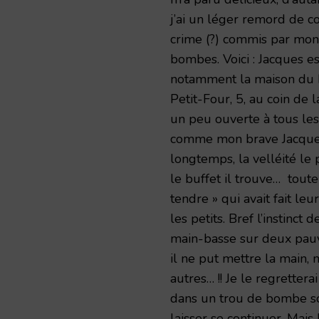
j’ai un léger remord de 
crime (?) commis par mon
bombes. Voici : Jacques e
notamment la maison du D
Petit-Four, 5, au coin de
un peu ouverte à tous les
comme mon brave Jacques n
longtemps, la velléité le p
le buffet il trouve… tout
tendre » qui avait fait leu
les petits. Bref l’instinct
main-basse sur deux pauvr
il ne put mettre la main, 
autres… !! Je le regrettera
dans un trou de bombe sou
laisser se continuer. Mais