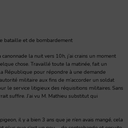
e bataille et de bombardement
canonnade la nuit vers 10h, j’ai crains un moment
lque chose. Travaillé toute la matinée, fait un
 la République pour répondre à une demande
utorité militaire aux fins de m’accorder un soldat
r le service litigieux des réquisitions militaires. Sans
ait suffire. J’ai vu M. Mathieu substitut qui
geon, il y a bien 3 ans que je n’en avais mangé, cela
ant plus que c’est un peu… de contrebande et ensuite