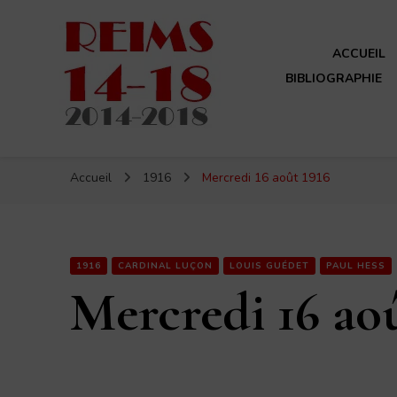
ACCUEIL
BIBLIOGRAPHIE
Reims 14-18
Un site de ReimsAvant
Accueil
1916
Mercredi 16 août 1916
1916
CARDINAL LUÇON
LOUIS GUÉDET
PAUL HESS
Mercredi 16 aoû