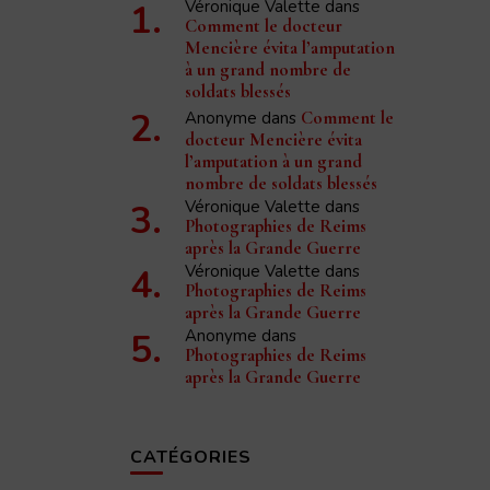
Véronique Valette
dans
Comment le docteur
Mencière évita l’amputation
à un grand nombre de
soldats blessés
Anonyme
dans
Comment le
docteur Mencière évita
l’amputation à un grand
nombre de soldats blessés
Véronique Valette
dans
Photographies de Reims
après la Grande Guerre
Véronique Valette
dans
Photographies de Reims
après la Grande Guerre
Anonyme
dans
Photographies de Reims
après la Grande Guerre
CATÉGORIES