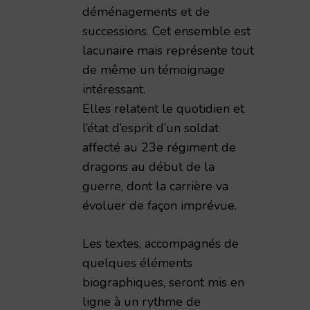
déménagements et de
successions. Cet ensemble est
lacunaire mais représente tout
de même un témoignage
intéressant.
Elles relatent le quotidien et
l’état d’esprit d’un soldat
affecté au 23e régiment de
dragons au début de la
guerre, dont la carrière va
évoluer de façon imprévue.
Les textes, accompagnés de
quelques éléments
impressions de guerre d'un civil rémois 1914-1919,
biographiques, seront mis en
ligne à un rythme de