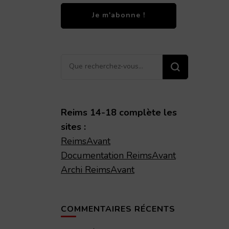
Vous
recherchiez
quelque
chose ?
Reims 14-18 complète les
sites :
ReimsAvant
Documentation ReimsAvant
Archi ReimsAvant
COMMENTAIRES RÉCENTS