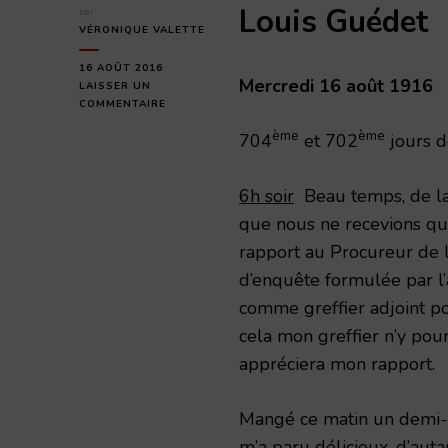
Louis Guédet
par
VÉRONIQUE VALETTE
16 AOÛT 2016
Mercredi 16 août 1916
LAISSER UN
SUR
COMMENTAIRE
MERCREDI
ème
ème
704
et 702
jours d
16
AOÛT
1916
6h soir
Beau temps, de la 
que nous ne recevions que
rapport au Procureur de
d’enquête formulée par l’a
comme greffier adjoint pou
cela mon greffier n’y pourr
appréciera mon rapport.
Mangé ce matin un demi-pi
m’a paru délicieux, d’aut