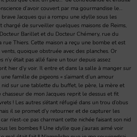
conscience d’avoir couvert par ma gourmandise le…
 brave Jacques qui a rompu une idylle sous les
st chargé de surveiller quelques maisons de Reims,
octeur Barillet et du Docteur Chémery, rue du
 la rue Thiers. Cette maison a reçu une bombe et est
 vents, quoique obstruée avec des planches. Or
’y était pas allé faire un tour depuis assez
rit hier d’y voir. Il entre et dans la salle à manger sur
e une famille de pigeons « s’aimant d’un amour
r nid sur une tablette du buffet, le père, la mère et
 de chasseur de mon Jacques reprit le dessus et fit
ets ! Les autres s’étant réfugié dans un trou d’obus
mais il se promet d’y retourner et de capturer les
i car n’est-ce pas charmant cette nichée faisant son nid
s les bombes !! Une idylle que j’aurais aimé voir
 le mal était fait !! N’empêche que je me souviendrai