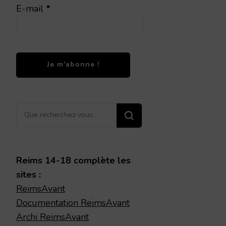
E-mail
*
Vous
recherchiez
quelque
chose ?
Reims 14-18 complète les
sites :
ReimsAvant
Documentation ReimsAvant
Archi ReimsAvant