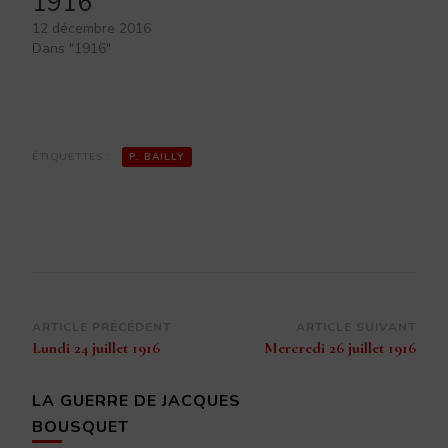
1916
12 décembre 2016
Dans "1916"
ÉTIQUETTES :
P. BAILLY
Navigation
ARTICLE PRÉCÉDENT
ARTICLE SUIVANT
Lundi 24 juillet 1916
Mercredi 26 juillet 1916
d’article
LA GUERRE DE JACQUES
BOUSQUET