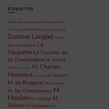
ÉTIQUETTES
Abbé Camu
Avenue de Laon
Boulevard de la
Censure
Caves Werlé
Colonel Colas
Paix
Docteur Langlet
Famille
La
Abelé
Hospice Roederer
Haubette
Le Courrier de
la Champagne
M. Abelé
M. Charles
M. Bossu
M. Camu
Heidsieck
M. Compant
M. Chezel
M. de Bruignac
M. Demaison
M.
M. Em. Charbonneaux
Houlon
M.
M. Lelarge
Raïssac
M. Sainsaulieu
Mgr