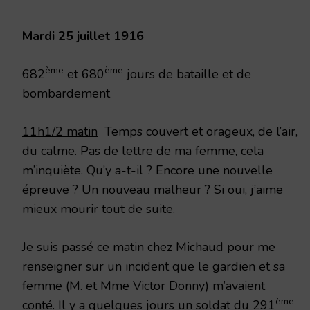
1916
Mardi 25 juillet 1916
ème
ème
682
et 680
jours de bataille et de
bombardement
11h1/2 matin
Temps couvert et orageux, de l’air,
du calme. Pas de lettre de ma femme, cela
m’inquiète. Qu’y a-t-il ? Encore une nouvelle
épreuve ? Un nouveau malheur ? Si oui, j’aime
mieux mourir tout de suite.
Je suis passé ce matin chez Michaud pour me
renseigner sur un incident que le gardien et sa
femme (M. et Mme Victor Donny) m’avaient
ème
conté. Il y a quelques jours un soldat du 291