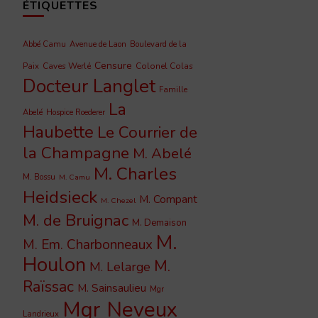
ÉTIQUETTES
Abbé Camu
Avenue de Laon
Boulevard de la
Censure
Caves Werlé
Colonel Colas
Paix
Docteur Langlet
Famille
La
Abelé
Hospice Roederer
Haubette
Le Courrier de
la Champagne
M. Abelé
M. Charles
M. Bossu
M. Camu
Heidsieck
M. Compant
M. Chezel
M. de Bruignac
M. Demaison
M.
M. Em. Charbonneaux
Houlon
M.
M. Lelarge
Raïssac
M. Sainsaulieu
Mgr
Mgr Neveux
Landrieux