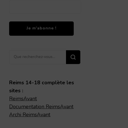
Vous
recherchiez
quelque
chose ?
Reims 14-18 complète les
sites :
ReimsAvant
Documentation ReimsAvant
Archi ReimsAvant