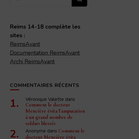
recherchiez
quelque
chose ?
Reims 14-18 complète les
sites :
ReimsAvant
Documentation ReimsAvant
Archi ReimsAvant
COMMENTAIRES RÉCENTS
Véronique Valette
dans
Comment le docteur
Mencière évita l’amputation
à un grand nombre de
soldats blessés
Anonyme
dans
Comment le
docteur Mencière évita