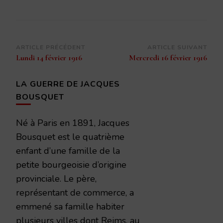
Navigation
ARTICLE PRÉCÉDENT
ARTICLE SUIVANT
Lundi 14 février 1916
Mercredi 16 février 1916
d’article
LA GUERRE DE JACQUES
BOUSQUET
Né à Paris en 1891, Jacques
Bousquet est le quatrième
enfant d’une famille de la
petite bourgeoisie d’origine
provinciale. Le père,
représentant de commerce, a
emmené sa famille habiter
plusieurs villes dont Reims, au