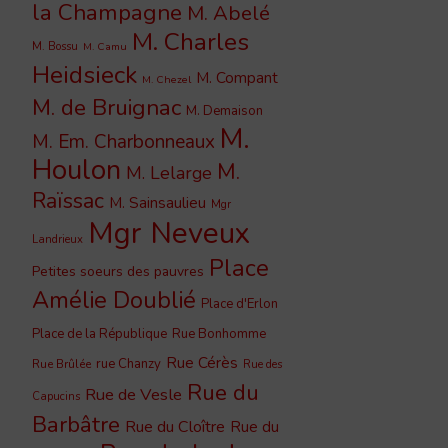
la Champagne
M. Abelé
M. Charles
M. Bossu
M. Camu
Heidsieck
M. Compant
M. Chezel
M. de Bruignac
M. Demaison
M.
M. Em. Charbonneaux
Houlon
M.
M. Lelarge
Raïssac
M. Sainsaulieu
Mgr
Mgr Neveux
Landrieux
Place
Petites soeurs des pauvres
Amélie Doublié
Place d'Erlon
Place de la République
Rue Bonhomme
Rue Cérès
rue Chanzy
Rue Brûlée
Rue des
Rue du
Rue de Vesle
Capucins
Barbâtre
Rue du Cloître
Rue du