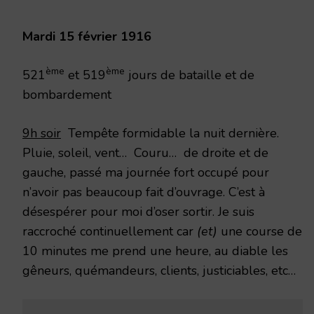
1916
Mardi 15 février 1916
ème
ème
521
et 519
jours de bataille et de
bombardement
9h soir
Tempête formidable la nuit dernière.
Pluie, soleil, vent… Couru… de droite et de
gauche, passé ma journée fort occupé pour
n’avoir pas beaucoup fait d’ouvrage. C’est à
désespérer pour moi d’oser sortir. Je suis
raccroché continuellement car
(et)
une course de
10 minutes me prend une heure, au diable les
gêneurs, quémandeurs, clients, justiciables, etc…