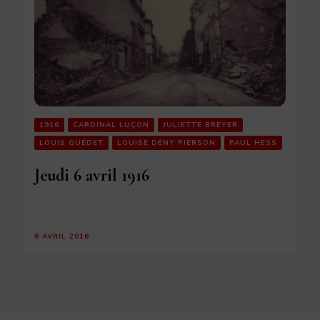
1916
CARDINAL LUÇON
JULIETTE BREYER
LOUIS GUÉDET
LOUISE DÉNY PIERSON
PAUL HESS
Jeudi 6 avril 1916
6 AVRIL 2016