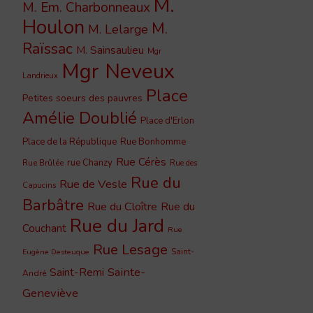
M.
M. Em. Charbonneaux
Houlon
M.
M. Lelarge
Raïssac
M. Sainsaulieu
Mgr
Mgr Neveux
Landrieux
Place
Petites soeurs des pauvres
Amélie Doublié
Place d'Erlon
Place de la République
Rue Bonhomme
Rue Cérès
rue Chanzy
Rue Brûlée
Rue des
Rue du
Rue de Vesle
Capucins
Barbâtre
Rue du Cloître
Rue du
Rue du Jard
Couchant
Rue
Rue Lesage
Saint-
Eugène Desteuque
Sainte-
Saint-Remi
André
Geneviève