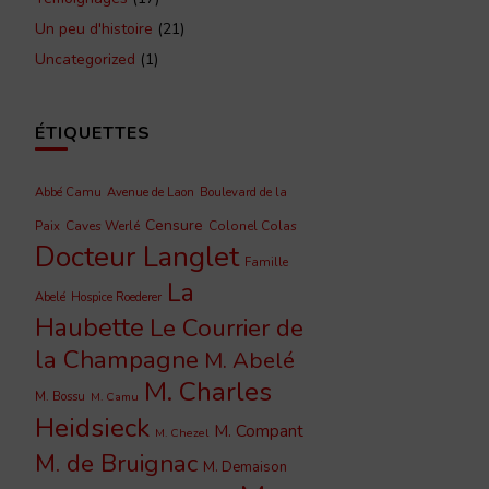
Un peu d'histoire
(21)
Uncategorized
(1)
ÉTIQUETTES
Abbé Camu
Avenue de Laon
Boulevard de la
Censure
Caves Werlé
Colonel Colas
Paix
Docteur Langlet
Famille
La
Abelé
Hospice Roederer
Haubette
Le Courrier de
la Champagne
M. Abelé
M. Charles
M. Bossu
M. Camu
Heidsieck
M. Compant
M. Chezel
M. de Bruignac
M. Demaison