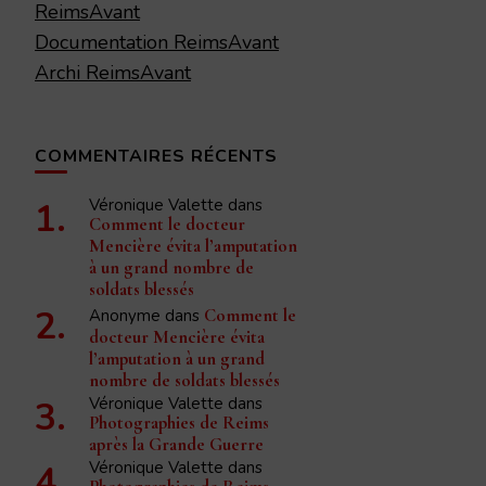
ReimsAvant
Documentation ReimsAvant
Archi ReimsAvant
COMMENTAIRES RÉCENTS
Véronique Valette
dans
Comment le docteur
Mencière évita l’amputation
à un grand nombre de
soldats blessés
Anonyme
dans
Comment le
docteur Mencière évita
l’amputation à un grand
nombre de soldats blessés
Véronique Valette
dans
Photographies de Reims
après la Grande Guerre
Véronique Valette
dans