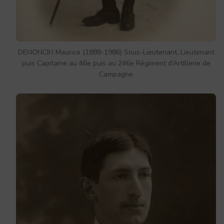
DENONCIN Maurice (1888-1986) Sous-Lieutenant, Lieutenant
puis Capitaine au 46e puis au 246e Régiment d’Artillerie de
Campagne