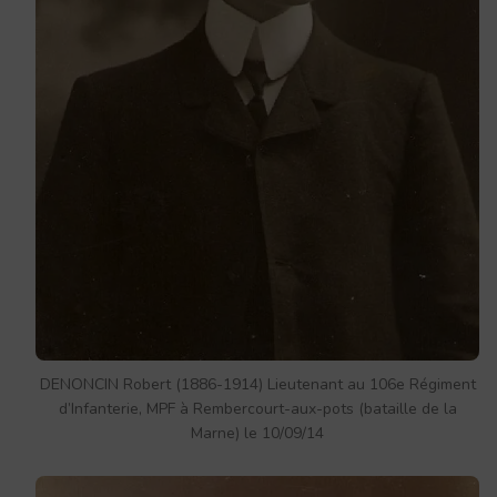
DENONCIN Robert (1886-1914) Lieutenant au 106e Régiment
d’Infanterie, MPF à Rembercourt-aux-pots (bataille de la
Marne) le 10/09/14