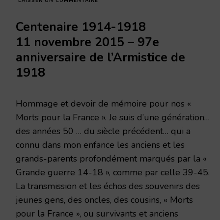
SUR
LAISSER UN COMMENTAIRE
LE
MÉMORIAL
Centenaire 1914-1918
D’UNE
FAMILLE
11 novembre 2015 – 97e
RÉMOISE
anniversaire de l’Armistice de
:
LES
1918
DENONCIN
Hommage et devoir de mémoire pour nos «
Morts pour la France ». Je suis d’une génération…
des années 50 … du siècle précédent… qui a
connu dans mon enfance les anciens et les
grands-parents profondément marqués par la «
Grande guerre 14-18 », comme par celle 39-45.
La transmission et les échos des souvenirs des
jeunes gens, des oncles, des cousins, « Morts
pour la France », ou survivants et anciens