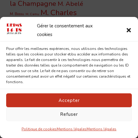
la Champagne
M. Abelé
M. Charles
M. Bossu
M. Camu
Heidsieck
M. Compant
M. Chezel
Gérer le consentement aux
M. de Bruignac
M. Demaison
cookies
M.
M. Em. Charbonneaux
Pour offrir les meilleures expériences, nous utilisons des technologies
Houlon
M.
M. Lelarge
telles que les cookies pour stocker et/ou accéder aux informations des
Raïssac
appareils. Le fait de consentir à ces technologies nous permettra de
M. Sainsaulieu
Mgr
traiter des données telles que le comportement de navigation ou les ID
Mgr Neveux
uniques sur ce site. Le fait de ne pas consentir ou de retirer son
Landrieux
consentement peut avoir un effet négatif sur certaines caractéristiques et
Place
fonctions.
Petites soeurs des pauvres
Amélie Doublié
Place d'Erlon
Accepter
Place de la République
Rue Bonhomme
Rue Cérès
rue Chanzy
Rue Brûlée
Rue des
Refuser
Rue du
Rue de Vesle
Capucins
Barbâtre
Politique de cookies
Mentions légales
Mentions légales
Rue du Cloître
Rue du