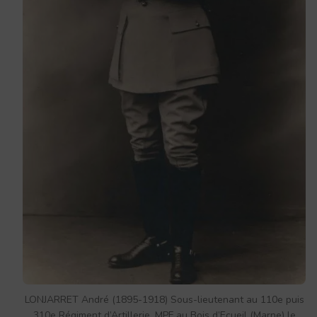
LONJARRET André (1895-1918) Sous-lieutenant au 110e puis
310e Régiment d’Artillerie, MPF au Bois d’Ecueil (Marne) le