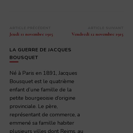
Navigation
ARTICLE PRÉCÉDENT
ARTICLE SUIVANT
Jeudi 11 novembre 1915
Vendredi 12 novembre 1915
d’article
LA GUERRE DE JACQUES
BOUSQUET
Né à Paris en 1891, Jacques
Bousquet est le quatrième
enfant d’une famille de la
petite bourgeoisie d’origine
provinciale. Le père,
représentant de commerce, a
emmené sa famille habiter
plusieurs villes dont Reims, au