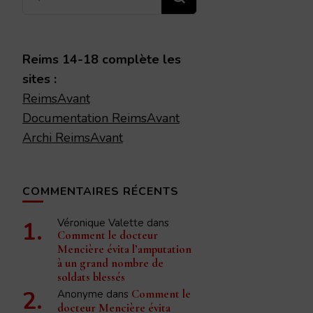
recherchiez
quelque
chose ?
Reims 14-18 complète les
sites :
ReimsAvant
Documentation ReimsAvant
Archi ReimsAvant
COMMENTAIRES RÉCENTS
Véronique Valette
dans
Comment le docteur
Mencière évita l’amputation
à un grand nombre de
soldats blessés
Anonyme
dans
Comment le
docteur Mencière évita