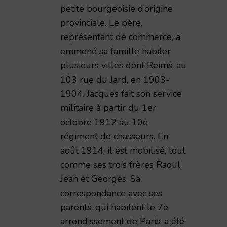
petite bourgeoisie d’origine
provinciale. Le père,
représentant de commerce, a
emmené sa famille habiter
plusieurs villes dont Reims, au
103 rue du Jard, en 1903-
1904. Jacques fait son service
militaire à partir du 1er
émie Nationale de Reims – 1998 – TAR volume 173
octobre 1912 au 10e
régiment de chasseurs. En
août 1914, il est mobilisé, tout
comme ses trois frères Raoul,
Jean et Georges. Sa
correspondance avec ses
parents, qui habitent le 7e
arrondissement de Paris, a été