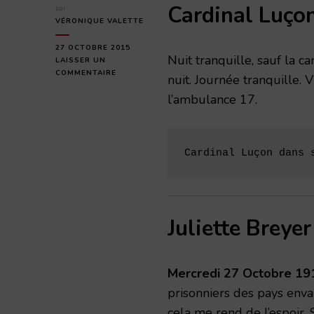
Cardinal Luço
par
VÉRONIQUE VALETTE
27 OCTOBRE 2015
Nuit tranquille, sauf la 
LAISSER UN
SUR
COMMENTAIRE
nuit. Journée tranquille.
MERCREDI
l’ambulance 17.
27
OCTOBRE
1915
Cardinal Luçon dans 
Juliette Breyer
Mercredi 27 Octobre 19
prisonniers des pays enva
cela me rend de l’espoir. S