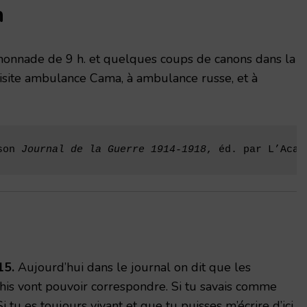
n
canonnade de 9 h. et quelques coups de canons dans la
 Visite ambulance Cama, à ambulance russe, et à
son 
Journal de la Guerre 1914-1918
, éd. par L’Acad
15.
Aujourd’hui dans le journal on dit que les
his vont pouvoir correspondre. Si tu savais comme
i tu es toujours vivant et que tu puisses m’écrire d’ici