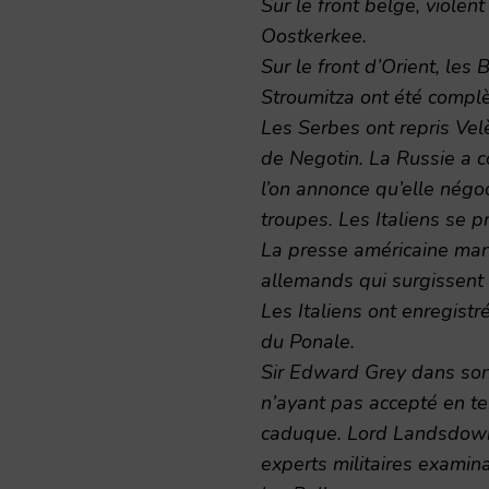
Sur le front belge, viole
Oostkerkee.
Sur le front d’Orient, les
Stroumitza ont été compl
Les Serbes ont repris Vel
de Negotin. La Russie a co
l’on annonce qu’elle nég
troupes. Les Italiens se p
La presse américaine mani
allemands qui surgissent 
Les Italiens ont enregist
du Ponale.
Sir Edward Grey dans son
n’ayant pas accepté en te
caduque. Lord Landsdown
experts militaires examina