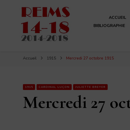
ACCUEIL
BIBLIOGRAPHIE
Reims 14-18
Un site de ReimsAvant
Accueil
1915
Mercredi 27 octobre 1915
1915
CARDINAL LUÇON
JULIETTE BREYER
Mercredi 27 oc