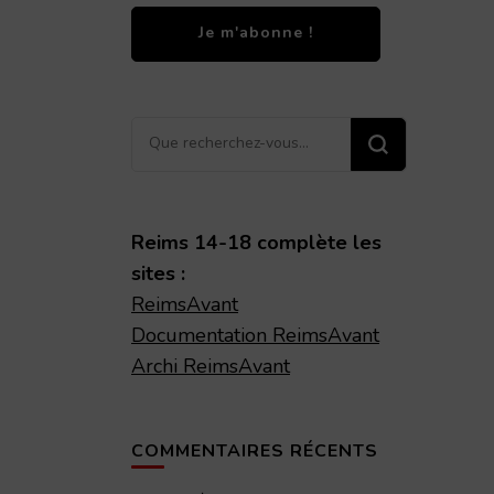
Vous
recherchiez
quelque
chose ?
Reims 14-18 complète les
sites :
ReimsAvant
Documentation ReimsAvant
Archi ReimsAvant
COMMENTAIRES RÉCENTS