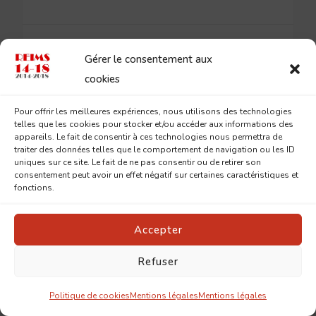
6 MARS 2015
Gérer le consentement aux
cookies
Pour offrir les meilleures expériences, nous utilisons des technologies
telles que les cookies pour stocker et/ou accéder aux informations des
appareils. Le fait de consentir à ces technologies nous permettra de
traiter des données telles que le comportement de navigation ou les ID
uniques sur ce site. Le fait de ne pas consentir ou de retirer son
1 commentaire
consentement peut avoir un effet négatif sur certaines caractéristiques et
fonctions.
Accepter
Armand
Refuser
12 septembre 2015 à 6 h 44 min
D’abord école professionnelle de garçons en
Politique de cookies
Mentions légales
Mentions légales
1874, l’établissement devient 10 ans après