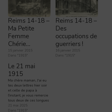
Reims 14-18 –
Reims 14-18 –
Ma Petite
Des
Femme
occupations de
Chérie…
guerriers !
15 janvier 2015
16 janvier 2015
Dans "1915"
Dans "1915"
Le 21 mai
1915
Ma chère maman, J'ai eu
tes deux lettres hier soir
et celle de papa à
l'instant, je vous remercie
tous deux de ces longues
lettres. En effet,
21 mai 2025
maintenant, je crois, nous
Dans "1915"