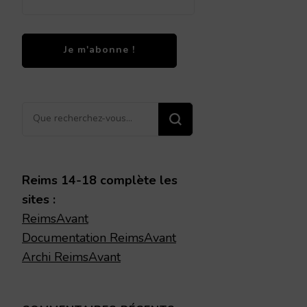
Vous
recherchiez
quelque
chose ?
Reims 14-18 complète les
sites :
ReimsAvant
Documentation ReimsAvant
Archi ReimsAvant