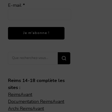
E-mail
*
Vous
recherchiez
quelque
chose ?
Reims 14-18 complète les
sites :
ReimsAvant
Documentation ReimsAvant
Archi ReimsAvant