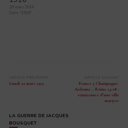
28 mars 2016
Dans "1916"
Navigation
ARTICLE PRÉCÉDENT
ARTICLE SUIVANT
Lundi 22 mars 1915
France 3 Champagne-
d’article
Ardenne – Reims 14-18 :
renaissance d’une ville
martyre
LA GUERRE DE JACQUES
BOUSQUET