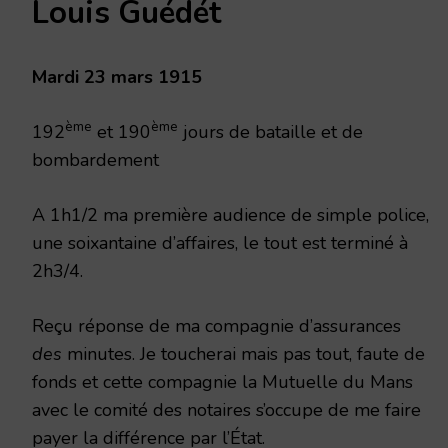
Louis Guédét
MARS
1915
Mardi 23 mars 1915
ème
ème
192
et 190
jours de bataille et de
bombardement
A 1h1/2 ma première audience de simple police,
une soixantaine d’affaires, le tout est terminé à
2h3/4.
Reçu réponse de ma compagnie d’assurances
des
minutes. Je toucherai mais pas tout, faute de
fonds et cette compagnie la Mutuelle du Mans
avec le comité des notaires s’occupe de me faire
payer la différence par l’État.