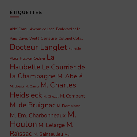
ÉTIQUETTES
Abbé Camu
Avenue de Laon
Boulevard de la
Censure
Caves Werlé
Colonel Colas
Paix
Docteur Langlet
Famille
La
Abelé
Hospice Roederer
Haubette
Le Courrier de
la Champagne
M. Abelé
M. Charles
M. Bossu
M. Camu
Heidsieck
M. Compant
M. Chezel
M. de Bruignac
M. Demaison
M.
M. Em. Charbonneaux
Houlon
M.
M. Lelarge
Raïssac
M. Sainsaulieu
Mgr