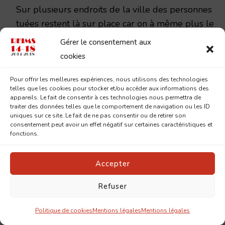
Sur plusieurs endroits de la ville des personnes
tuées restent là sur place car on à même plus le
temps de les enterrer. On croit que les
Gérer le consentement aux
allemands sont repoussés lorsqu’ à neuf heures
cookies
¼ du soir trois obus tombent encore Place
Royale. Désillusion les allemands sont encore là !
Pour offrir les meilleures expériences, nous utilisons des technologies
telles que les cookies pour stocker et/ou accéder aux informations des
appareils. Le fait de consentir à ces technologies nous permettra de
traiter des données telles que le comportement de navigation ou les ID
uniques sur ce site. Le fait de ne pas consentir ou de retirer son
Gaston Dorigny
consentement peut avoir un effet négatif sur certaines caractéristiques et
fonctions.
Accepter
Victimes civiles de bombardement ce jour à
Reims :
Refuser
NOËL Julie Alphonsine – 10 ans
Politique de cookies
Mentions légales
Mentions légales