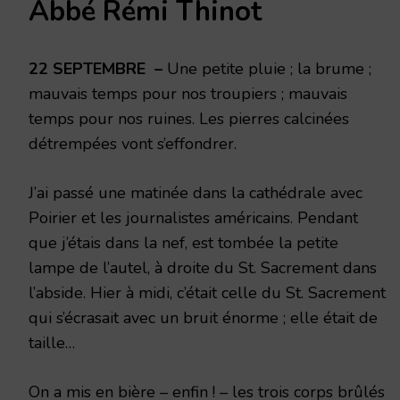
Abbé Rémi Thinot
SEPTEMBRE
1914
22 SEPTEMBRE –
Une petite pluie ; la brume ;
mauvais temps pour nos troupiers ; mauvais
temps pour nos ruines. Les pierres calcinées
détrempées vont s’effondrer.
J’ai passé une matinée dans la cathédrale avec
Poirier et les journalistes américains. Pendant
que j’étais dans la nef, est tombée la petite
lampe de l’autel, à droite du St. Sacrement dans
l’abside. Hier à midi, c’était celle du St. Sacrement
qui s’écrasait avec un bruit énorme ; elle était de
taille…
On a mis en bière – enfin ! – les trois corps brûlés