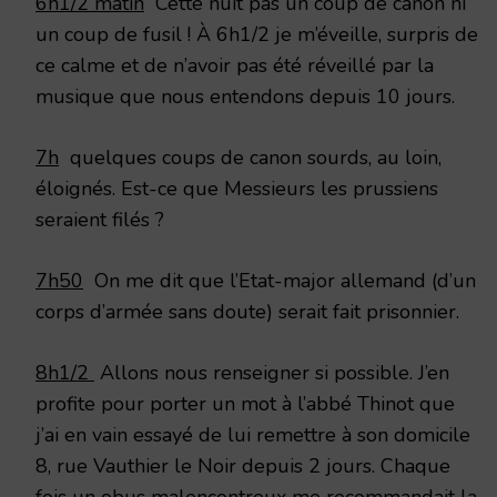
6h1/2 matin
Cette nuit pas un coup de canon ni
un coup de fusil ! À 6h1/2 je m’éveille, surpris de
ce calme et de n’avoir pas été réveillé par la
musique que nous entendons depuis 10 jours.
7h
quelques coups de canon sourds, au loin,
éloignés. Est-ce que Messieurs les prussiens
seraient filés ?
7h50
On me dit que l’Etat-major allemand (d’un
corps d’armée sans doute) serait fait prisonnier.
8h1/2
Allons nous renseigner si possible. J’en
profite pour porter un mot à l’abbé Thinot que
j’ai en vain essayé de lui remettre à son domicile
8, rue Vauthier le Noir depuis 2 jours. Chaque
fois un obus malencontreux me recommandait la