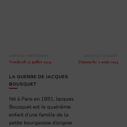
Navigation
ARTICLE PRÉCÉDENT
ARTICLE SUIVANT
Vendredi 31 juillet 1914
Dimanche 2 août 1914
d’article
LA GUERRE DE JACQUES
BOUSQUET
Né à Paris en 1891, Jacques
Bousquet est le quatrième
enfant d’une famille de la
petite bourgeoisie d’origine