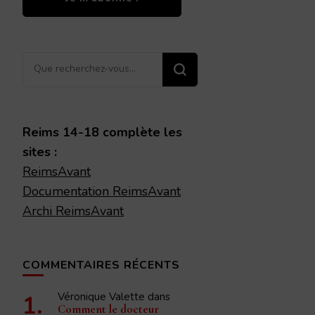
Vous
recherchiez
quelque
chose ?
Reims 14-18 complète les
sites :
ReimsAvant
Documentation ReimsAvant
Archi ReimsAvant
COMMENTAIRES RÉCENTS
Véronique Valette
dans
Comment le docteur