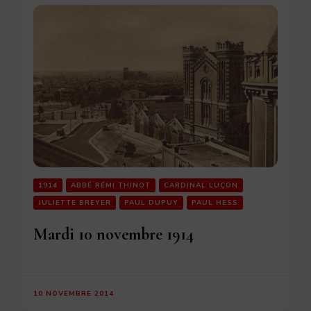
1914
ABBÉ RÉMI THINOT
CARDINAL LUÇON
JULIETTE BREYER
PAUL DUPUY
PAUL HESS
Mardi 10 novembre 1914
10 NOVEMBRE 2014