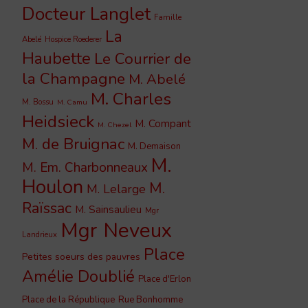
Docteur Langlet
Famille
La
Abelé
Hospice Roederer
Haubette
Le Courrier de
la Champagne
M. Abelé
M. Charles
M. Bossu
M. Camu
Heidsieck
M. Compant
M. Chezel
M. de Bruignac
M. Demaison
M.
M. Em. Charbonneaux
Houlon
M.
M. Lelarge
Raïssac
M. Sainsaulieu
Mgr
Mgr Neveux
Landrieux
Place
Petites soeurs des pauvres
Amélie Doublié
Place d'Erlon
Place de la République
Rue Bonhomme