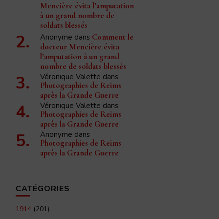
Mencière évita l’amputation
à un grand nombre de
soldats blessés
Anonyme
dans
Comment le
docteur Mencière évita
l’amputation à un grand
nombre de soldats blessés
Véronique Valette
dans
Photographies de Reims
après la Grande Guerre
Véronique Valette
dans
Photographies de Reims
après la Grande Guerre
Anonyme
dans
Photographies de Reims
après la Grande Guerre
CATÉGORIES
1914
(201)