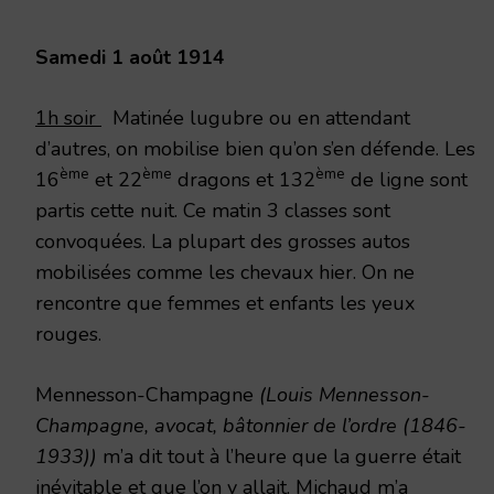
1914
Samedi 1 août 1914
1h soir
Matinée lugubre ou en attendant
d’autres, on mobilise bien qu’on s’en défende. Les
ème
ème
ème
16
et 22
dragons et 132
de ligne sont
partis cette nuit. Ce matin 3 classes sont
convoquées. La plupart des grosses autos
mobilisées comme les chevaux hier. On ne
rencontre que femmes et enfants les yeux
rouges.
Mennesson-Champagne
(Louis Mennesson-
Champagne, avocat, bâtonnier de l’ordre (1846-
1933))
m’a dit tout à l’heure que la guerre était
inévitable et que l’on y allait. Michaud m’a