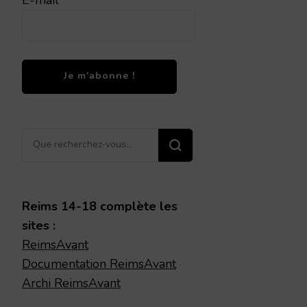
Vous
recherchiez
quelque
chose ?
Reims 14-18 complète les
sites :
ReimsAvant
Documentation ReimsAvant
Archi ReimsAvant