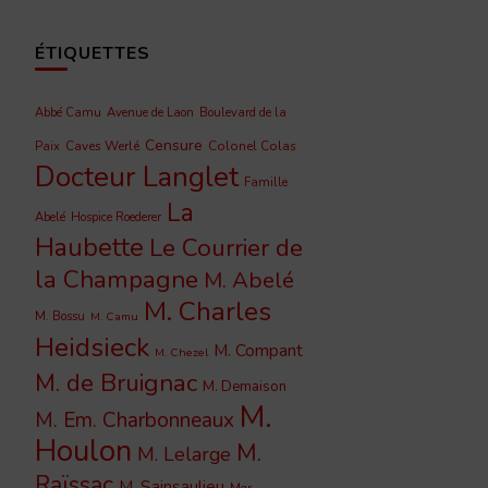
ÉTIQUETTES
Abbé Camu
Avenue de Laon
Boulevard de la
Censure
Caves Werlé
Colonel Colas
Paix
Docteur Langlet
Famille
La
Abelé
Hospice Roederer
Haubette
Le Courrier de
la Champagne
M. Abelé
M. Charles
M. Bossu
M. Camu
Heidsieck
M. Compant
M. Chezel
M. de Bruignac
M. Demaison
M.
M. Em. Charbonneaux
Houlon
M.
M. Lelarge
Raïssac
M. Sainsaulieu