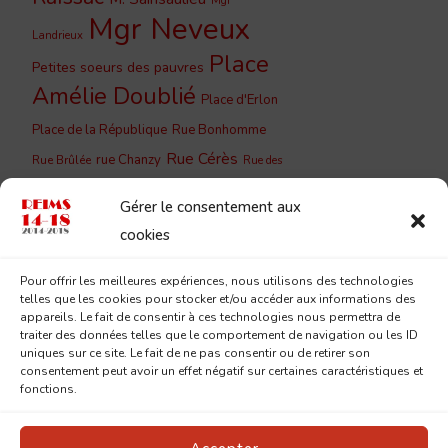
Mgr
Mgr Neveux
Landrieux
Place
Petites soeurs des pauvres
Amélie Doublié
Place d'Erlon
Place de la République
Rue Bonhomme
Rue Cérès
rue Chanzy
Rue Brûlée
Rue des
Rue du
Rue de Vesle
Capucins
Gérer le consentement aux
Barbâtre
Rue du Cloître
Rue du
cookies
Rue du Jard
Couchant
Rue
Rue Lesage
Pour offrir les meilleures expériences, nous utilisons des technologies
Saint-
Eugène Desteuque
telles que les cookies pour stocker et/ou accéder aux informations des
Sainte-
Saint-Remi
appareils. Le fait de consentir à ces technologies nous permettra de
André
traiter des données telles que le comportement de navigation ou les ID
Geneviève
uniques sur ce site. Le fait de ne pas consentir ou de retirer son
consentement peut avoir un effet négatif sur certaines caractéristiques et
fonctions.