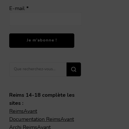
E-mail
*
Vous
recherchiez
quelque
chose ?
Reims 14-18 complète les
sites :
ReimsAvant
Documentation ReimsAvant
Archi ReimsAvant