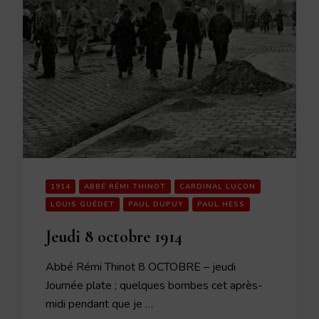
1914
ABBÉ RÉMI THINOT
CARDINAL LUÇON
LOUIS GUÉDET
PAUL DUPUY
PAUL HESS
Jeudi 8 octobre 1914
Abbé Rémi Thinot 8 OCTOBRE – jeudi
Journée plate ; quelques bombes cet après-
midi pendant que je …