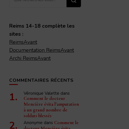
recherchiez
quelque
chose ?
Reims 14-18 complète les
sites :
ReimsAvant
Documentation ReimsAvant
Archi ReimsAvant
COMMENTAIRES RÉCENTS
Véronique Valette
dans
Comment le docteur
Mencière évita l’amputation
à un grand nombre de
soldats blessés
Anonyme
dans
Comment le
docteur Mencière évita