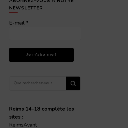
ABONNEZ-VOUS À NOTRE
NEWSLETTER
E-mail
*
Vous
recherchiez
quelque
chose ?
Reims 14-18 complète les
sites :
ReimsAvant