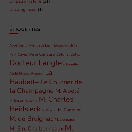
Un peu d'histoire
(21)
Uncategorized
(1)
ÉTIQUETTES
Abbé Camu
Avenue de Laon
Boulevard de la
Censure
Caves Werlé
Colonel Colas
Paix
Docteur Langlet
Famille
La
Abelé
Hospice Roederer
Haubette
Le Courrier de
la Champagne
M. Abelé
M. Charles
M. Bossu
M. Camu
Heidsieck
M. Compant
M. Chezel
M. de Bruignac
M. Demaison
M.
M. Em. Charbonneaux