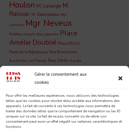
Houlon
M.
M. Lelarge
Raïssac
M. Sainsaulieu
Mgr
Mgr Neveux
Landrieux
Place
Petites soeurs des pauvres
Amélie Doublié
Place d'Erlon
Place de la République
Rue Bonhomme
Rue Cérès
rue Chanzy
Rue Brûlée
Rue des
Rue du
Rue de Vesle
Capucins
Gérer le consentement aux
Barbâtre
Rue du Cloître
Rue du
cookies
Rue du Jard
Couchant
Rue
Rue Lesage
Pour offrir les meilleures expériences, nous utilisons des technologies
Saint-
Eugène Desteuque
telles que les cookies pour stocker et/ou accéder aux informations des
Sainte-
Saint-Remi
appareils. Le fait de consentir à ces technologies nous permettra de
André
traiter des données telles que le comportement de navigation ou les ID
Geneviève
uniques sur ce site. Le fait de ne pas consentir ou de retirer son
consentement peut avoir un effet négatif sur certaines caractéristiques et
fonctions.