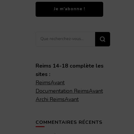
Vous
recherchiez
quelque
chose ?
Reims 14-18 complète les
sites :
ReimsAvant
Documentation ReimsAvant
Archi ReimsAvant
COMMENTAIRES RÉCENTS