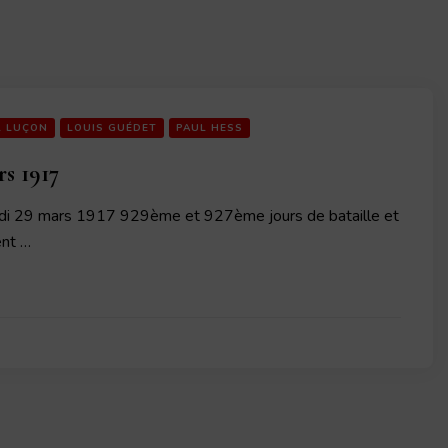
L LUÇON
LOUIS GUÉDET
PAUL HESS
rs 1917
di 29 mars 1917 929ème et 927ème jours de bataille et
nt …