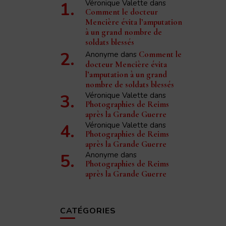
Véronique Valette
dans
Comment le docteur
Mencière évita l’amputation
à un grand nombre de
soldats blessés
Anonyme
dans
Comment le
docteur Mencière évita
l’amputation à un grand
nombre de soldats blessés
Véronique Valette
dans
Photographies de Reims
après la Grande Guerre
Véronique Valette
dans
Photographies de Reims
après la Grande Guerre
Anonyme
dans
Photographies de Reims
après la Grande Guerre
CATÉGORIES