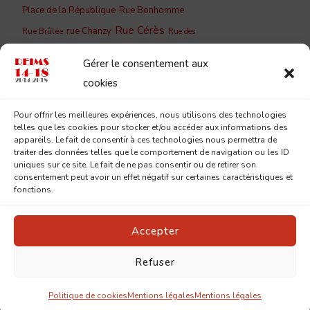
Place de la République
Rue Bonhomme
Rue Cérès
rue Chanzy
Rue Brûlée
Rue des
Rue du
Rue de Vesle
Capucins
Gérer le consentement aux
Barbâtre
Rue du Cloître
Rue du
cookies
Rue du Jard
Couchant
Rue
Rue Lesage
Pour offrir les meilleures expériences, nous utilisons des technologies
Saint-
Eugène Desteuque
telles que les cookies pour stocker et/ou accéder aux informations des
Sainte-
Saint-Remi
appareils. Le fait de consentir à ces technologies nous permettra de
André
traiter des données telles que le comportement de navigation ou les ID
Geneviève
uniques sur ce site. Le fait de ne pas consentir ou de retirer son
consentement peut avoir un effet négatif sur certaines caractéristiques et
fonctions.
Accepter
Refuser
© Copyright 2026
Reims 14-18
. Tous droits réservés.
Pin
Blossom | Développé par
Blossom Themes
.Propulsé par
WordPress
.
Mentions légales
Politique de cookies
Mentions légales
Mentions légales