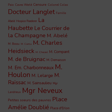
Censure
Caves Werlé
Colonel Colas
Paix
Docteur Langlet
Famille
La
Abelé
Hospice Roederer
Haubette
Le Courrier de
la Champagne
M. Abelé
M. Charles
M. Bossu
M. Camu
Heidsieck
M. Compant
M. Chezel
M. de Bruignac
M. Demaison
M.
M. Em. Charbonneaux
Houlon
M.
M. Lelarge
Raïssac
M. Sainsaulieu
Mgr
Mgr Neveux
Landrieux
Place
Petites soeurs des pauvres
Amélie Doublié
Place d'Erlon